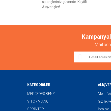
siparişleriniz güvende. Keyifli
Alışverişler!
Kampanyalar
Mail adr
KATEGORİLER
ALIŞVE
MERCEDES BENZ
Mesafeli
VİTO / VİANO
Gizlilik 
SPRİNTER
İptal ve 