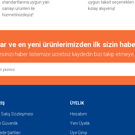
standartlarına uygun yan
uygun taksit seçenekleri 
sanayi ürünleri ile
kolay alışveriş!
hizmetinizdeyiz!
 ve en yeni ürünlerimizden ilk sizin habe
esinizi haber listemize ücretsiz kaydedin bizi takip etmeye 
RİŞ
ÜYELİK
 Satış Sözleşmesi
Hesabım
ve Güvenlik
Yeni Üyelik
İade Şartları
Üye Girişi