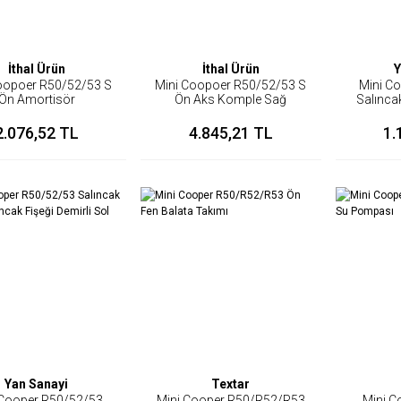
İthal Ürün
İthal Ürün
Y
oopoer R50/52/53 S
Mini Coopoer R50/52/53 S
Mini C
Ön Amortisör
Ön Aks Komple Sağ
Salınca
/Amortisör Tablası
2.076,52 TL
4.845,21 TL
1.
Yan Sanayi
Textar
 Cooper R50/52/53
Mini Cooper R50/R52/R53
Mini 