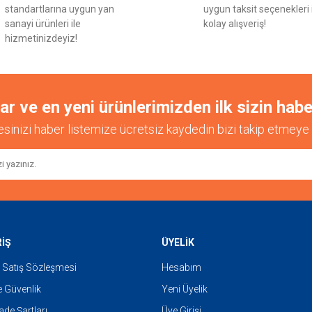
standartlarına uygun yan
uygun taksit seçenekleri 
sanayi ürünleri ile
kolay alışveriş!
hizmetinizdeyiz!
 ve en yeni ürünlerimizden ilk sizin habe
esinizi haber listemize ücretsiz kaydedin bizi takip etmeye 
RİŞ
ÜYELİK
 Satış Sözleşmesi
Hesabım
ve Güvenlik
Yeni Üyelik
İade Şartları
Üye Girişi