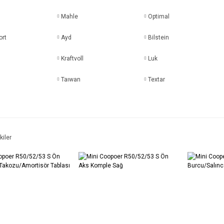
Mahle
Optimal
ort
Ayd
Bilstein
Kraftvoll
Luk
Taıwan
Textar
kiler