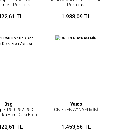
aim-Su Pompası
Pompası
422,61 TL
1.938,09 TL
Bsg
Vaıco
per R50-R52-R53-
ÖN FREN AYNASI MİNİ
rka Fren Diski-Fren
ynası-Disk
422,61 TL
1.453,56 TL