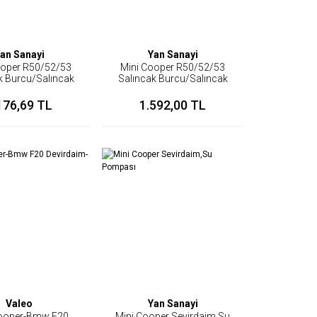
an Sanayi
Yan Sanayi
ooper R50/52/53
Mini Cooper R50/52/53
k Burcu/Salıncak
Salıncak Burcu/Salıncak
Fişeği
Fişeği Demirli Sağ
176,69 TL
1.592,00 TL
Valeo
Yan Sanayi
Cooper-Bmw F20
Mini Cooper Sevirdaim,Su