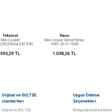
Teknorot
Vaıco
Mini Cooper
Mini Cooper Klima Flitresi
2/R53/Bmw E87/E90
V.NO: 20-31-1008
Üst Rotil İç Sol
593,29 TL
1.038,26 TL
Orijinal ve ISO,TSE
Uygun Ödeme
standartları
Seçenekleri
Orijinal ve ISO, TSE
Anlaşmalı kredi kartların