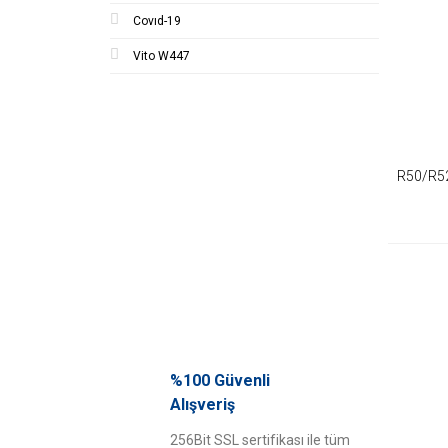
Covıd-19
Vito W447
R50/R5
%100 Güvenli
Alışveriş
256Bit SSL sertifikası ile tüm