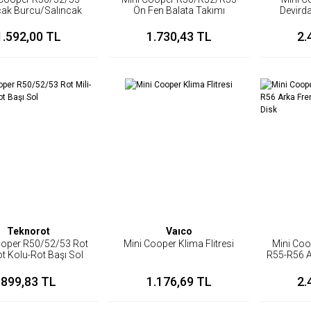
cak Burcu/Salıncak
Ön Fen Balata Takımı
Devird
şeği Demirli Sol
1.592,00 TL
1.730,43 TL
2.
Teknorot
Vaıco
ooper R50/52/53 Rot
Mini Cooper Klima Flitresi
Mini Coo
ot Kolu-Rot Başı Sol
R55-R56 A
A
899,83 TL
1.176,69 TL
2.