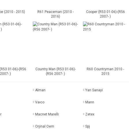
e (2010 - 2015)
R61 Peaceman (2010 -
Cooper (R53 01-06)-(R56
2016)
2007- )
(R53 01-06)-(R56
Country Man (R53 01-06)-
R60 Countryman 2010 -
2007- )
(R56 2007- )
2015
n
Alman
Yan Sanayi
Vaıco
Mann
r
Macnet Marelli
Zetex
Orjinal Oem
Spj