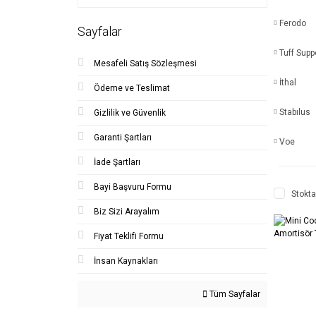
Ferodo
Sayfalar
Tuff Supp
Mesafeli Satış Sözleşmesi
İthal
Ödeme ve Teslimat
Stabılus
Gizlilik ve Güvenlik
Garanti Şartları
Voe
İade Şartları
Bayi Başvuru Formu
Stokta
Biz Sizi Arayalım
Fiyat Teklifi Formu
İnsan Kaynakları
Tüm Sayfalar