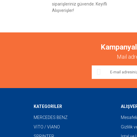
siparişleriniz güvende. Keyifli
Alışverişler!
Kampanyalar
Mail adr
KATEGORİLER
ALIŞVE
MERCEDES BENZ
Mesafeli
VİTO / VİANO
Gizlilik 
SPRİNTER
İptal ve 