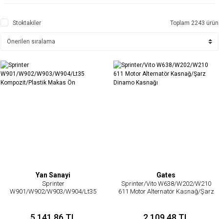
Stoktakiler
Toplam 2243 ürün
Yan Sanayi
Gates
Sprinter
Sprinter/Vito W638/W202/W210
W901/W902/W903/W904/Lt35
611 Motor Alternatör Kasnağ/Şarz
Kompozit/Plastik Makas Ön
Dinamo Kasnağı
5.141,86 TL
2.109,48 TL