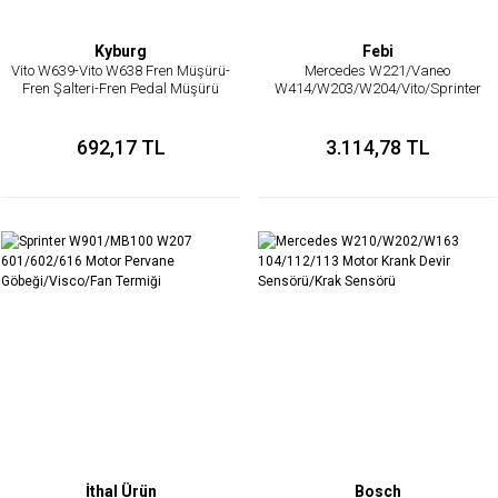
Kyburg
Febi
Vito W639-Vito W638 Fren Müşürü-
Mercedes W221/Vaneo
Fren Şalteri-Fren Pedal Müşürü
W414/W203/W204/Vito/Sprinter
611/646/642/628 Motor Eksantrik
Sensörü
692,17 TL
3.114,78 TL
İthal Ürün
Bosch