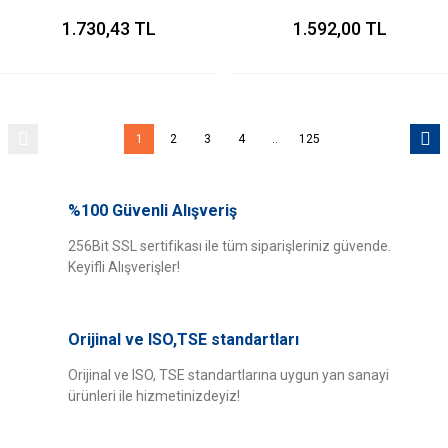
Sensörü/Krak Sensörü
1.730,43 TL
1.592,00 TL
1
2
3
4
..
125
%100 Güvenli Alışveriş
256Bit SSL sertifikası ile tüm siparişleriniz güvende.
Keyifli Alışverişler!
Orijinal ve ISO,TSE standartları
Orijinal ve ISO, TSE standartlarına uygun yan sanayi
ürünleri ile hizmetinizdeyiz!