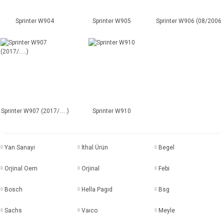
Sprinter W904
Sprinter W905
Sprinter W906 (08/2006
Sprinter W907 (2017/.....)
Sprinter W910
Yan Sanayi
İthal Ürün
Begel
Orjinal Oem
Orjinal
Febi
Bosch
Hella Pagıd
Bsg
Sachs
Vaıco
Meyle