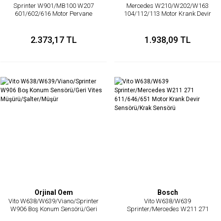
Sprinter W901/MB100 W207
Mercedes W210/W202/W163
601/602/616 Motor Pervane
104/112/113 Motor Krank Devir
Göbeği/Visco/Fan Termiği
Sensörü/Krak Sensörü
2.373,17 TL
1.938,09 TL
Orjinal Oem
Bosch
Vito W638/W639/Viano/Sprinter
Vito W638/W639
W906 Boş Konum Sensörü/Geri
Sprinter/Mercedes W211 271
Vites Müşürü/Şalter/Müşür
611/646/651 Motor Krank Devir