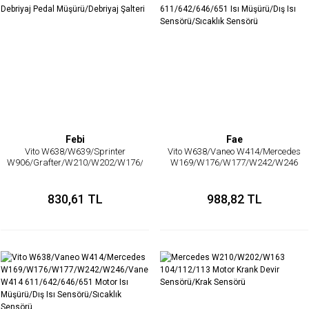
Febi
Fae
Vito W638/W639/Sprinter
Vito W638/Vaneo W414/Mercedes
W906/Grafter/W210/W202/W176//W246/W414
W169/W176/W177/W242/W246
Debriyaj Pedal Müşürü/Debriyaj
611/642/646/651 Isı Müşürü/Dış
Şalteri
Isı Sensörü/Sıcaklık Sensörü
830,61 TL
988,82 TL