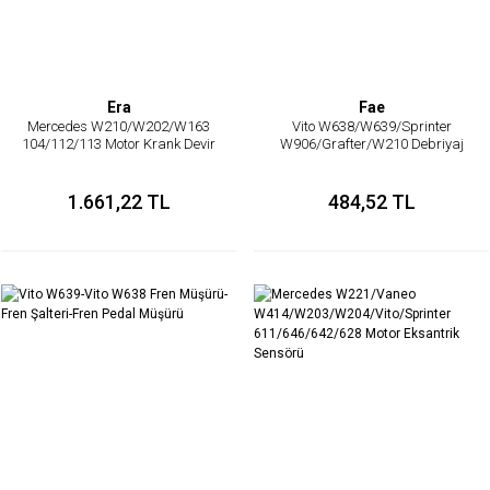
Era
Fae
Mercedes W210/W202/W163
Vito W638/W639/Sprinter
104/112/113 Motor Krank Devir
W906/Grafter/W210 Debriyaj
Sensörü/Krak Sensörü Motor
Pedal Müşürü/Debriyaj Şalteri
Krank Devir Sensörü/Krak Sensörü
1.661,22 TL
484,52 TL