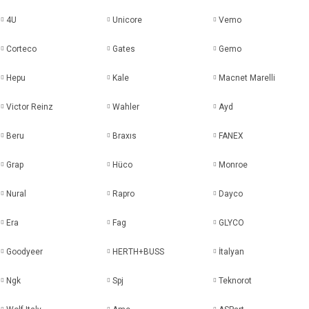
4U
Unicore
Vemo
Corteco
Gates
Gemo
Hepu
Kale
Macnet Marelli
Victor Reinz
Wahler
Ayd
Beru
Braxıs
FANEX
Grap
Hüco
Monroe
Nural
Rapro
Dayco
Era
Fag
GLYCO
Goodyeer
HERTH+BUSS
İtalyan
Ngk
Spj
Teknorot