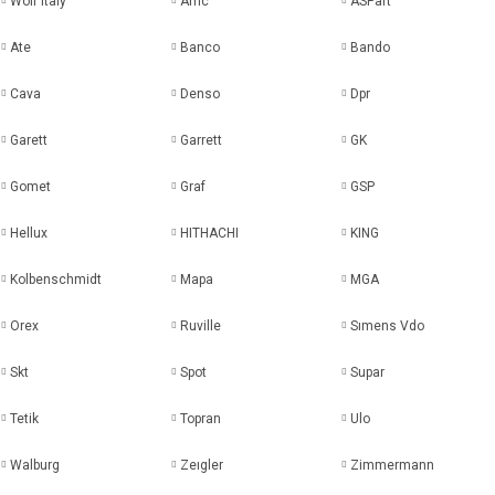
Wolf Italy
Amc
ASPart
Ate
Banco
Bando
Cava
Denso
Dpr
Garett
Garrett
GK
Gomet
Graf
GSP
Hellux
HITHACHI
KING
Kolbenschmidt
Mapa
MGA
Orex
Ruville
Sımens Vdo
Skt
Spot
Supar
Tetik
Topran
Ulo
Walburg
Zeıgler
Zimmermann