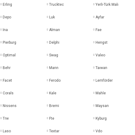
Erling
Trucktec
Yerli-Türk Malı
Depo
Luk
Ayfar
Ina
Alman
Fae
Pierburg
Delphi
Hengst
Optimal
Swag
Valeo
Behr
Mann
Taıwan
Facet
Ferodo
Lemförder
Corals
Kale
Mahle
Nissens
Bremi
Maysan
Trw
Fte
Kyburg
Laso
Textar
Vdo