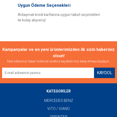
Uygun Ödeme Seçenekleri
Anlaşmalı kredi kartlarına uygun taksit seçenekleri
ile kolay alışveriş!
Kampanyalar ve en yeni ürünlerimizden ilk sizin haberiniz
olsun!
Mail adresinizi haber listemize ücretsiz kaydedin bizi takip etmeye başlayın.
KAYDOL
KATEGORİLER
MERCEDES BENZ
VİTO / VİANO
SPRİNTER