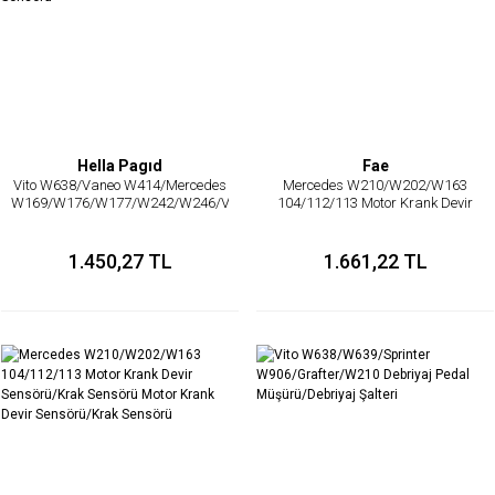
Hella Pagıd
Fae
Vito W638/Vaneo W414/Mercedes
Mercedes W210/W202/W163
W169/W176/W177/W242/W246/Vaneo
104/112/113 Motor Krank Devir
W414 611/642/646/651 Motor Isı
Sensörü/Krak Sensörü
Müşürü/Dış Isı Sensörü/Sıcaklık
Sensörü
1.450,27 TL
1.661,22 TL