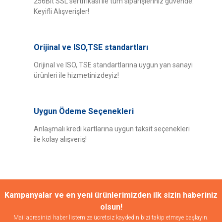
256Bit SSL sertifikası ile tüm siparişleriniz güvende.
Keyifli Alışverişler!
Orijinal ve ISO,TSE standartları
Orijinal ve ISO, TSE standartlarına uygun yan sanayi
ürünleri ile hizmetinizdeyiz!
Uygun Ödeme Seçenekleri
Anlaşmalı kredi kartlarına uygun taksit seçenekleri
ile kolay alışveriş!
Kampanyalar ve en yeni ürünlerimizden ilk sizin haberiniz
olsun!
Mail adresinizi haber listemize ücretsiz kaydedin bizi takip etmeye başlayın.