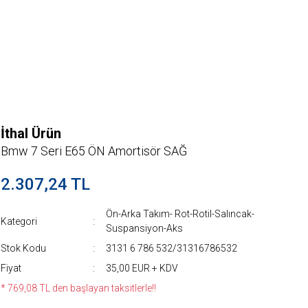
İthal Ürün
Bmw 7 Seri E65 ÖN Amortisör SAĞ
2.307,24 TL
Ön-Arka Takım- Rot-Rotil-Salıncak-
Kategori
Suspansiyon-Aks
Stok Kodu
3131 6 786 532/31316786532
Fiyat
35,00 EUR + KDV
* 769,08 TL den başlayan taksitlerle!!