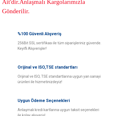
Ait'dir.Anlaşmalı Kargolarımızla
Gönderilir.
Bu ürünün fiyat bilgisi, resim, ürün açıklamalarında ve diğer konularda
yetersiz gördüğünüz noktaları öneri formunu kullanarak tarafımıza
%100 Güvenli Alışveriş
Bu ürüne ilk yorumu siz yapın!
iletebilirsiniz.
Görüş ve önerileriniz için teşekkür ederiz.
256Bit SSL sertifikası ile tüm siparişleriniz güvende.
Keyifli Alışverişler!
Yorum Yaz
Ürün resmi kalitesiz, bozuk veya görüntülenemiyor.
Ürün açıklamasında eksik bilgiler bulunuyor.
Orijinal ve ISO,TSE standartları
Ürün bilgilerinde hatalar bulunuyor.
Ürün fiyatı diğer sitelerden daha pahalı.
Orijinal ve ISO, TSE standartlarına uygun yan sanayi
ürünleri ile hizmetinizdeyiz!
Bu ürüne benzer farklı alternatifler olmalı.
Uygun Ödeme Seçenekleri
Anlaşmalı kredi kartlarına uygun taksit seçenekleri
ile kolay alışveriş!