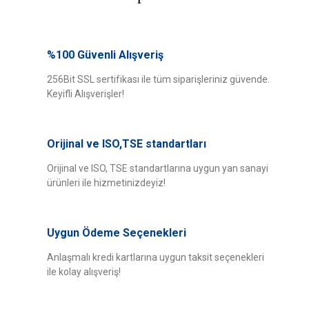
Bu ürünün fiyat bilgisi, resim, ürün açıklamalarında ve diğer konularda
yetersiz gördüğünüz noktaları öneri formunu kullanarak tarafımıza
%100 Güvenli Alışveriş
Bu ürüne ilk yorumu siz yapın!
iletebilirsiniz.
Görüş ve önerileriniz için teşekkür ederiz.
256Bit SSL sertifikası ile tüm siparişleriniz güvende.
Keyifli Alışverişler!
Yorum Yaz
Ürün resmi kalitesiz, bozuk veya görüntülenemiyor.
Ürün açıklamasında eksik bilgiler bulunuyor.
Orijinal ve ISO,TSE standartları
Ürün bilgilerinde hatalar bulunuyor.
Ürün fiyatı diğer sitelerden daha pahalı.
Orijinal ve ISO, TSE standartlarına uygun yan sanayi
ürünleri ile hizmetinizdeyiz!
Bu ürüne benzer farklı alternatifler olmalı.
Uygun Ödeme Seçenekleri
Anlaşmalı kredi kartlarına uygun taksit seçenekleri
ile kolay alışveriş!
Gönder