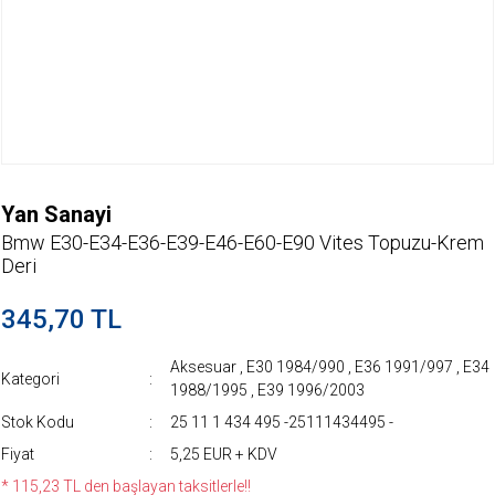
Yan Sanayi
Bmw E30-E34-E36-E39-E46-E60-E90 Vites Topuzu-Krem
Deri
345,70 TL
Aksesuar
,
E30 1984/990
,
E36 1991/997
,
E34
Kategori
1988/1995
,
E39 1996/2003
Stok Kodu
25 11 1 434 495 -25111434495 -
Fiyat
5,25 EUR + KDV
* 115,23 TL den başlayan taksitlerle!!