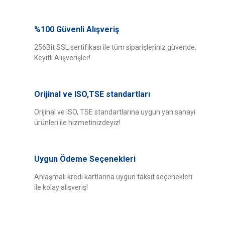
Bu ürünün fiyat bilgisi, resim, ürün açıklamalarında ve diğer konularda
yetersiz gördüğünüz noktaları öneri formunu kullanarak tarafımıza
%100 Güvenli Alışveriş
Bu ürüne ilk yorumu siz yapın!
iletebilirsiniz.
Görüş ve önerileriniz için teşekkür ederiz.
256Bit SSL sertifikası ile tüm siparişleriniz güvende.
Keyifli Alışverişler!
Yorum Yaz
Ürün resmi kalitesiz, bozuk veya görüntülenemiyor.
Ürün açıklamasında eksik bilgiler bulunuyor.
Orijinal ve ISO,TSE standartları
Ürün bilgilerinde hatalar bulunuyor.
Ürün fiyatı diğer sitelerden daha pahalı.
Orijinal ve ISO, TSE standartlarına uygun yan sanayi
ürünleri ile hizmetinizdeyiz!
Bu ürüne benzer farklı alternatifler olmalı.
Uygun Ödeme Seçenekleri
Anlaşmalı kredi kartlarına uygun taksit seçenekleri
ile kolay alışveriş!
Gönder