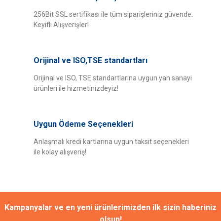
iletebilirsiniz.
Görüş ve önerileriniz için teşekkür ederiz.
256Bit SSL sertifikası ile tüm siparişleriniz güvende.
Keyifli Alışverişler!
Yorum Yaz
Ürün resmi kalitesiz, bozuk veya görüntülenemiyor.
Ürün açıklamasında eksik bilgiler bulunuyor.
Orijinal ve ISO,TSE standartları
Ürün bilgilerinde hatalar bulunuyor.
Ürün fiyatı diğer sitelerden daha pahalı.
Orijinal ve ISO, TSE standartlarına uygun yan sanayi
ürünleri ile hizmetinizdeyiz!
Bu ürüne benzer farklı alternatifler olmalı.
Uygun Ödeme Seçenekleri
Anlaşmalı kredi kartlarına uygun taksit seçenekleri
ile kolay alışveriş!
Gönder
Kampanyalar ve en yeni ürünlerimizden ilk sizin haberiniz
olsun!