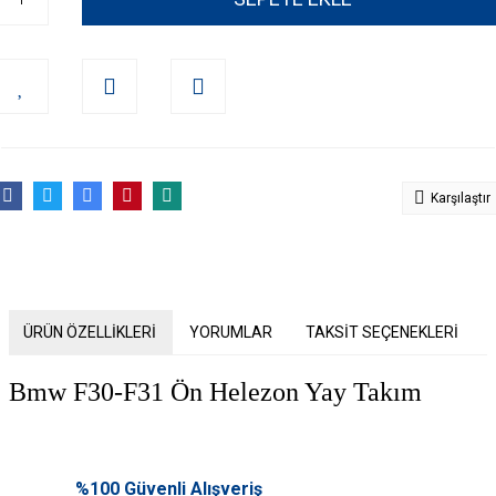
Karşılaştır
ÜRÜN ÖZELLİKLERİ
YORUMLAR
TAKSİT SEÇENEKLERİ
Bmw F30-F31 Ön Helezon Yay Takım
Bu ürünün fiyat bilgisi, resim, ürün açıklamalarında ve diğer konularda
yetersiz gördüğünüz noktaları öneri formunu kullanarak tarafımıza
%100 Güvenli Alışveriş
Bu ürüne ilk yorumu siz yapın!