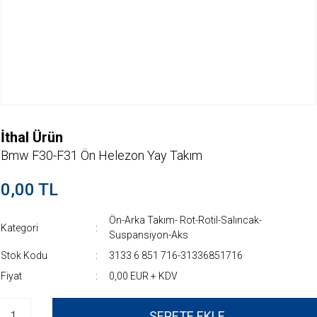
İthal Ürün
Bmw F30-F31 Ön Helezon Yay Takım
0,00 TL
Ön-Arka Takım- Rot-Rotil-Salıncak-
Kategori
Suspansiyon-Aks
Stok Kodu
3133 6 851 716-31336851716
Fiyat
0,00 EUR + KDV
SEPETE EKLE