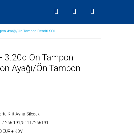
mpon Ayağı/Ön Tampon Demiri SOL
- 3.20d Ön Tampon
pon Ayağı/Ön Tampon
rta-Kilit-Ayna-Silecek
1 7 266 191/51117266191
0 EUR + KDV