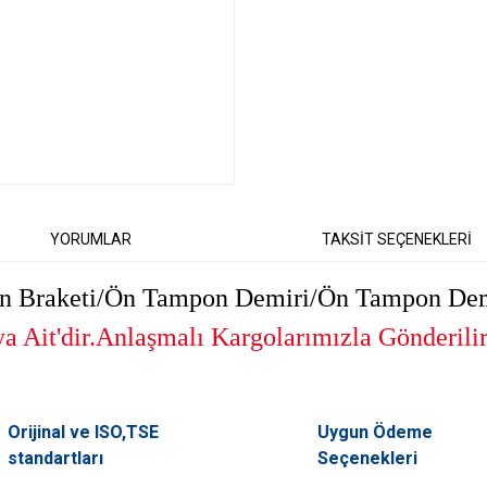
YORUMLAR
TAKSİT SEÇENEKLERİ
n Braketi
/Ön Tampon Demiri/Ön Tampon De
 Ait'dir.Anlaşmalı Kargolarımızla Gönderilir
er konularda yetersiz gördüğünüz noktaları öneri formunu kullanarak tarafımıza il
Orijinal ve ISO,TSE
Uygun Ödeme
Bu ürüne ilk yorumu siz yapın!
standartları
Seçenekleri