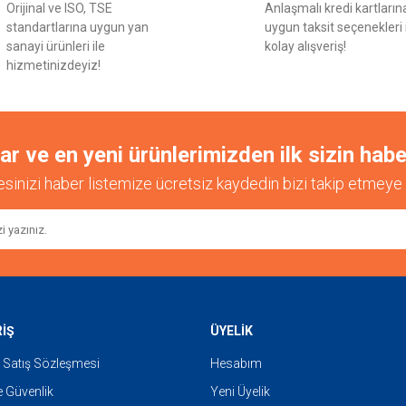
Orijinal ve ISO, TSE
Anlaşmalı kredi kartların
Yorum Yaz
standartlarına uygun yan
uygun taksit seçenekleri 
sanayi ürünleri ile
kolay alışveriş!
hizmetinizdeyiz!
 ve en yeni ürünlerimizden ilk sizin habe
esinizi haber listemize ücretsiz kaydedin bizi takip etmeye 
Gönder
RİŞ
ÜYELİK
 Satış Sözleşmesi
Hesabım
ve Güvenlik
Yeni Üyelik