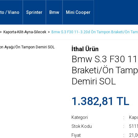
ito / Viano
Sprinter
Bmw
Mini Cooper
Kaporta-Kilit-Ayna-Silecek
Bmw S.3 F30 11- 3.20d Ön Tampon Braketi/Ön Ta
İthal Ürün
Bmw S.3 F30 11
Braketi/Ön Tam
Demiri SOL
1.382,81 TL
Kategori
Kapo
Stok Kodu
511
Fiyat
21,0