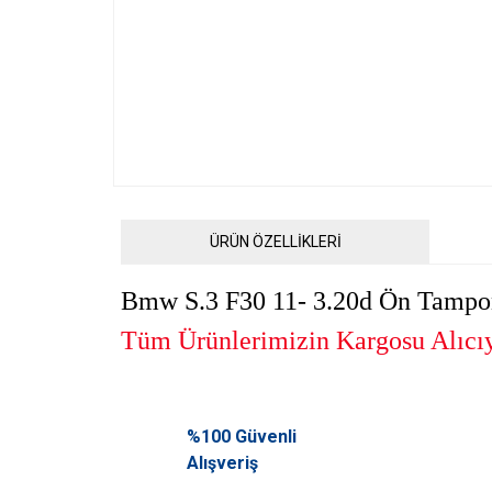
ÜRÜN ÖZELLİKLERİ
Bmw S.3 F30 11- 3.20d Ön Tampo
Tüm Ürünlerimizin Kargosu Alıcıya
Bu ürünün fiyat bilgisi, resim, ürün açıklamalarında ve diğ
Görüş ve önerileriniz için teşekkür ederiz.
%100 Güvenli
Alışveriş
Ürün resmi kalitesiz, bozuk veya görüntülenemiyor.