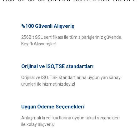
Bu ürünün fiyat bilgisi, resim, ürün açıklamalarında ve diğer konularda
yetersiz gördüğünüz noktaları öneri formunu kullanarak tarafımıza
%100 Güvenli Alışveriş
Bu ürüne ilk yorumu siz yapın!
iletebilirsiniz.
Görüş ve önerileriniz için teşekkür ederiz.
256Bit SSL sertifikası ile tüm siparişleriniz güvende.
Keyifli Alışverişler!
Yorum Yaz
Ürün resmi kalitesiz, bozuk veya görüntülenemiyor.
Ürün açıklamasında eksik bilgiler bulunuyor.
Orijinal ve ISO,TSE standartları
Ürün bilgilerinde hatalar bulunuyor.
Ürün fiyatı diğer sitelerden daha pahalı.
Orijinal ve ISO, TSE standartlarına uygun yan sanayi
ürünleri ile hizmetinizdeyiz!
Bu ürüne benzer farklı alternatifler olmalı.
Uygun Ödeme Seçenekleri
Anlaşmalı kredi kartlarına uygun taksit seçenekleri
ile kolay alışveriş!
Gönder