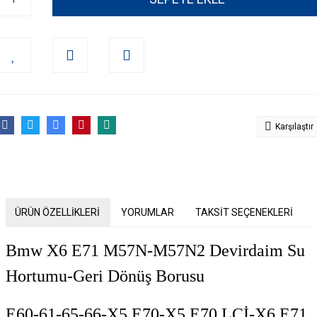
Karşılaştır
ÜRÜN ÖZELLİKLERİ
YORUMLAR
TAKSİT SEÇENEKLERİ
Bmw X6 E71 M57N-M57N2 Devirdaim Su
Hortumu-Geri Dönüş Borusu
E60-61-65-66-X5 E70-X5 E70 LCİ-X6 E71