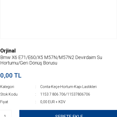
Orjinal
Bmw X6 E71/E60/X5 M57N/M57N2 Devirdaim Su
Hortumu/Geri Dönüş Borusu
0,00 TL
Kategori
Conta-Keçe-Hortum-Kapı Lastikleri
Stok Kodu
1153 7 806 706/11537806706
Fiyat
0,00 EUR + KDV
SEPETE EKLE