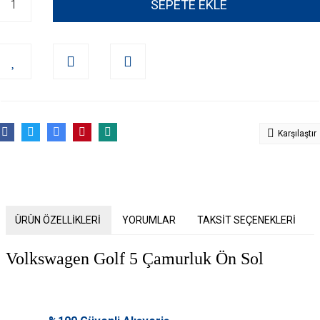
SEPETE EKLE
Karşılaştır
ÜRÜN ÖZELLİKLERİ
YORUMLAR
TAKSİT SEÇENEKLERİ
Volkswagen Golf 5 Çamurluk Ön Sol
Bu ürünün fiyat bilgisi, resim, ürün açıklamalarında ve diğer konularda
yetersiz gördüğünüz noktaları öneri formunu kullanarak tarafımıza