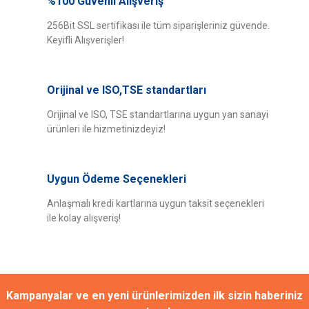
%100 Güvenli Alışveriş
Bu ürüne ilk yorumu siz yapın!
iletebilirsiniz.
Görüş ve önerileriniz için teşekkür ederiz.
256Bit SSL sertifikası ile tüm siparişleriniz güvende.
Keyifli Alışverişler!
Yorum Yaz
Ürün resmi kalitesiz, bozuk veya görüntülenemiyor.
Ürün açıklamasında eksik bilgiler bulunuyor.
Orijinal ve ISO,TSE standartları
Ürün bilgilerinde hatalar bulunuyor.
Ürün fiyatı diğer sitelerden daha pahalı.
Orijinal ve ISO, TSE standartlarına uygun yan sanayi
ürünleri ile hizmetinizdeyiz!
Bu ürüne benzer farklı alternatifler olmalı.
Uygun Ödeme Seçenekleri
Anlaşmalı kredi kartlarına uygun taksit seçenekleri
ile kolay alışveriş!
Gönder
Kampanyalar ve en yeni ürünlerimizden ilk sizin haberiniz