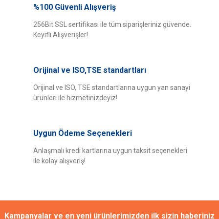
yetersiz gördüğünüz noktaları öneri formunu kullanarak tarafımıza
%100 Güvenli Alışveriş
Bu ürüne ilk yorumu siz yapın!
iletebilirsiniz.
Görüş ve önerileriniz için teşekkür ederiz.
256Bit SSL sertifikası ile tüm siparişleriniz güvende.
Keyifli Alışverişler!
Yorum Yaz
Ürün resmi kalitesiz, bozuk veya görüntülenemiyor.
Ürün açıklamasında eksik bilgiler bulunuyor.
Orijinal ve ISO,TSE standartları
Ürün bilgilerinde hatalar bulunuyor.
Ürün fiyatı diğer sitelerden daha pahalı.
Orijinal ve ISO, TSE standartlarına uygun yan sanayi
ürünleri ile hizmetinizdeyiz!
Bu ürüne benzer farklı alternatifler olmalı.
Uygun Ödeme Seçenekleri
Anlaşmalı kredi kartlarına uygun taksit seçenekleri
ile kolay alışveriş!
Gönder
Kampanyalar ve en yeni ürünlerimizden ilk sizin haberiniz