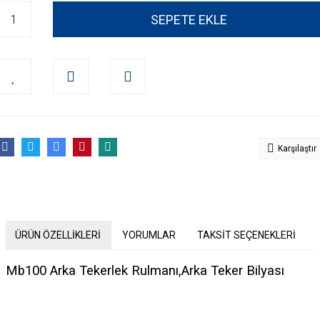
SEPETE EKLE
Karşılaştır
ÜRÜN ÖZELLİKLERİ
YORUMLAR
TAKSİT SEÇENEKLERİ
Mb100 Arka Tekerlek Rulmanı,Arka Teker Bilyası
Bu ürünün fiyat bilgisi, resim, ürün açıklamalarında ve diğer konularda