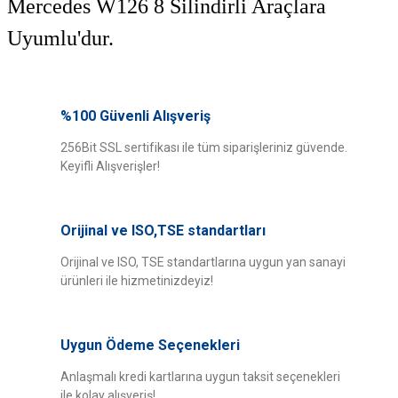
Mercedes W126 8 Silindirli Araçlara
Uyumlu'dur.
Bu ürünün fiyat bilgisi, resim, ürün açıklamalarında ve diğer konularda
yetersiz gördüğünüz noktaları öneri formunu kullanarak tarafımıza
%100 Güvenli Alışveriş
Bu ürüne ilk yorumu siz yapın!
iletebilirsiniz.
Görüş ve önerileriniz için teşekkür ederiz.
256Bit SSL sertifikası ile tüm siparişleriniz güvende.
Keyifli Alışverişler!
Yorum Yaz
Ürün resmi kalitesiz, bozuk veya görüntülenemiyor.
Ürün açıklamasında eksik bilgiler bulunuyor.
Orijinal ve ISO,TSE standartları
Ürün bilgilerinde hatalar bulunuyor.
Ürün fiyatı diğer sitelerden daha pahalı.
Orijinal ve ISO, TSE standartlarına uygun yan sanayi
ürünleri ile hizmetinizdeyiz!
Bu ürüne benzer farklı alternatifler olmalı.
Uygun Ödeme Seçenekleri
Anlaşmalı kredi kartlarına uygun taksit seçenekleri
ile kolay alışveriş!