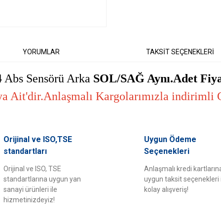
YORUMLAR
TAKSİT SEÇENEKLERİ
 Abs Sensörü Arka
SOL/SAĞ Aynı.Adet Fiya
 Ait'dir.Anlaşmalı Kargolarımızla indirimli G
er konularda yetersiz gördüğünüz noktaları öneri formunu kullanarak tarafımıza il
Orijinal ve ISO,TSE
Uygun Ödeme
Bu ürüne ilk yorumu siz yapın!
standartları
Seçenekleri
Orijinal ve ISO, TSE
Anlaşmalı kredi kartların
Yorum Yaz
standartlarına uygun yan
uygun taksit seçenekleri 
sanayi ürünleri ile
kolay alışveriş!
hizmetinizdeyiz!