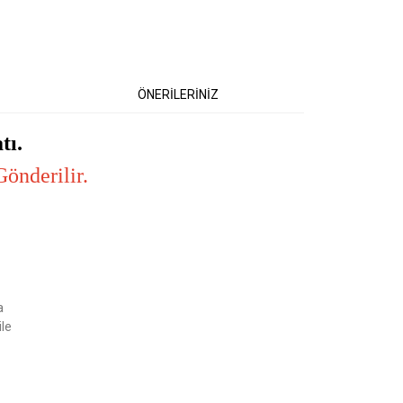
ÖNERİLERİNİZ
tı.
önderilir.
etebilirsiniz.
a
ile