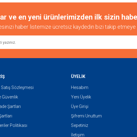
 ve en yeni ürünlerimizden ilk sizin habe
esinizi haber listemize ücretsiz kaydedin bizi takip etmeye 
Gönder
RİŞ
ÜYELİK
 Satış Sözleşmesi
Hesabım
ve Güvenlik
Yeni Üyelik
İade Şartları
Üye Girişi
artları
Şifremi Unuttum
eriler Politikası
Sepetiniz
İletişim