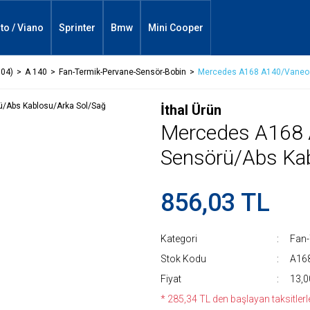
ito / Viano
Sprinter
Bmw
Mini Cooper
004)
A 140
Fan-Termik-Pervane-Sensör-Bobin
Mercedes A168 A140/Vaneo 
İthal Ürün
Mercedes A168
Sensörü/Abs Kab
856,03 TL
Kategori
Fan-
Stok Kodu
A16
Fiyat
13,0
* 285,34 TL den başlayan taksitlerle