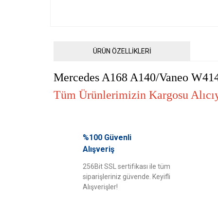
ÜRÜN ÖZELLİKLERİ
Mercedes A168 A140/Vaneo W414
Tüm Ürünlerimizin Kargosu Alıcıya
Bu ürünün fiyat bilgisi, resim, ürün açıklamalarında ve diğ
Görüş ve önerileriniz için teşekkür ederiz.
%100 Güvenli
Alışveriş
Ürün resmi kalitesiz, bozuk veya görüntülenemiyor.
256Bit SSL sertifikası ile tüm
Ürün açıklamasında eksik bilgiler bulunuyor.
siparişleriniz güvende. Keyifli
Ürün bilgilerinde hatalar bulunuyor.
Alışverişler!
Ürün fiyatı diğer sitelerden daha pahalı.
Bu ürüne benzer farklı alternatifler olmalı.