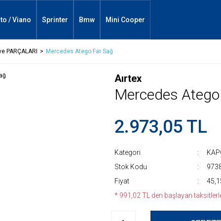
ito / Viano
Sprinter
Bmw
Mini Cooper
 ve PARÇALARI
Mercedes Atego Far Sağ
Aırtex
Mercedes Atego
2.973,05 TL
Kategori
KAP
Stok Kodu
973
Fiyat
45,1
* 991,02 TL den başlayan taksitlerle