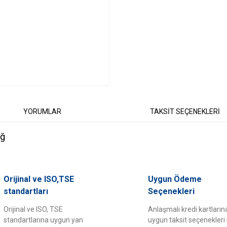
YORUMLAR
TAKSİT SEÇENEKLERİ
ağ
er konularda yetersiz gördüğünüz noktaları öneri formunu kullanarak tarafımıza il
Orijinal ve ISO,TSE
Uygun Ödeme
Bu ürüne ilk yorumu siz yapın!
standartları
Seçenekleri
Orijinal ve ISO, TSE
Anlaşmalı kredi kartların
Yorum Yaz
standartlarına uygun yan
uygun taksit seçenekleri 