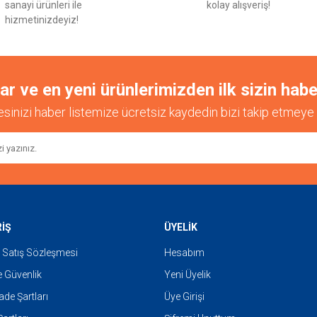
sanayi ürünleri ile
kolay alışveriş!
hizmetinizdeyiz!
 ve en yeni ürünlerimizden ilk sizin habe
esinizi haber listemize ücretsiz kaydedin bizi takip etmeye 
Gönder
RİŞ
ÜYELİK
 Satış Sözleşmesi
Hesabım
ve Güvenlik
Yeni Üyelik
İade Şartları
Üye Girişi