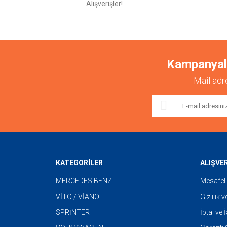
Ürün bilgilerinde hatalar bulunuyor.
Alışverişler!
Ürün fiyatı diğer sitelerden daha pahalı.
Bu ürüne benzer farklı alternatifler olmalı.
Kampanyalar
Mail adr
KATEGORİLER
ALIŞVE
MERCEDES BENZ
Mesafeli
VİTO / VİANO
Gizlilik 
SPRİNTER
İptal ve 