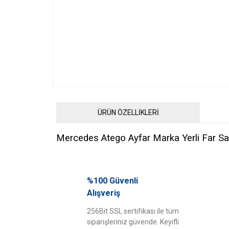
ÜRÜN ÖZELLİKLERİ
Mercedes Atego Ayfar Marka Yerli Far S
Bu ürünün fiyat bilgisi, resim, ürün açıklamalarında ve diğ
Görüş ve önerileriniz için teşekkür ederiz.
%100 Güvenli
Alışveriş
Ürün resmi kalitesiz, bozuk veya görüntülenemiyor.
256Bit SSL sertifikası ile tüm
Ürün açıklamasında eksik bilgiler bulunuyor.
siparişleriniz güvende. Keyifli