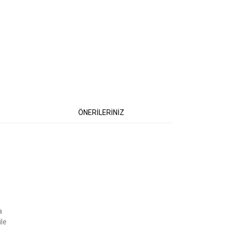
ÖNERİLERİNİZ
etebilirsiniz.
a
ile