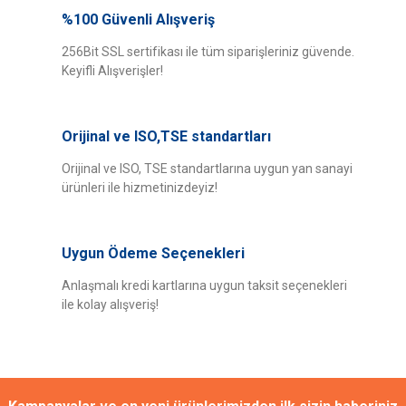
yetersiz gördüğünüz noktaları öneri formunu kullanarak tarafımıza
%100 Güvenli Alışveriş
Bu ürüne ilk yorumu siz yapın!
iletebilirsiniz.
Görüş ve önerileriniz için teşekkür ederiz.
256Bit SSL sertifikası ile tüm siparişleriniz güvende.
Keyifli Alışverişler!
Yorum Yaz
Ürün resmi kalitesiz, bozuk veya görüntülenemiyor.
Ürün açıklamasında eksik bilgiler bulunuyor.
Orijinal ve ISO,TSE standartları
Ürün bilgilerinde hatalar bulunuyor.
Ürün fiyatı diğer sitelerden daha pahalı.
Orijinal ve ISO, TSE standartlarına uygun yan sanayi
ürünleri ile hizmetinizdeyiz!
Bu ürüne benzer farklı alternatifler olmalı.
Uygun Ödeme Seçenekleri
Anlaşmalı kredi kartlarına uygun taksit seçenekleri
ile kolay alışveriş!
Gönder