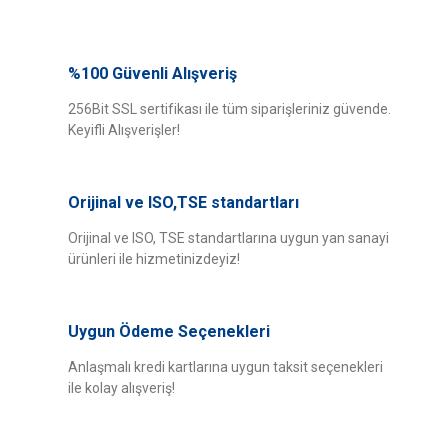
Bu ürünün fiyat bilgisi, resim, ürün açıklamalarında ve diğer konularda
yetersiz gördüğünüz noktaları öneri formunu kullanarak tarafımıza
%100 Güvenli Alışveriş
Bu ürüne ilk yorumu siz yapın!
iletebilirsiniz.
Görüş ve önerileriniz için teşekkür ederiz.
256Bit SSL sertifikası ile tüm siparişleriniz güvende.
Keyifli Alışverişler!
Yorum Yaz
Ürün resmi kalitesiz, bozuk veya görüntülenemiyor.
Ürün açıklamasında eksik bilgiler bulunuyor.
Orijinal ve ISO,TSE standartları
Ürün bilgilerinde hatalar bulunuyor.
Ürün fiyatı diğer sitelerden daha pahalı.
Orijinal ve ISO, TSE standartlarına uygun yan sanayi
ürünleri ile hizmetinizdeyiz!
Bu ürüne benzer farklı alternatifler olmalı.
Uygun Ödeme Seçenekleri
Anlaşmalı kredi kartlarına uygun taksit seçenekleri
ile kolay alışveriş!
Gönder