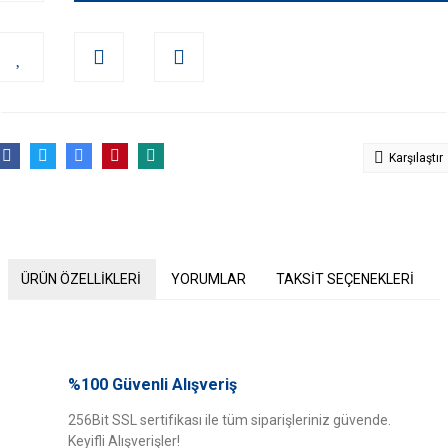
Karşılaştır
ÜRÜN ÖZELLİKLERİ
YORUMLAR
TAKSİT SEÇENEKLERİ
Bu ürünün fiyat bilgisi, resim, ürün açıklamalarında ve diğer konularda
yetersiz gördüğünüz noktaları öneri formunu kullanarak tarafımıza
%100 Güvenli Alışveriş
Bu ürüne ilk yorumu siz yapın!
iletebilirsiniz.
Görüş ve önerileriniz için teşekkür ederiz.
256Bit SSL sertifikası ile tüm siparişleriniz güvende.
Keyifli Alışverişler!
Yorum Yaz