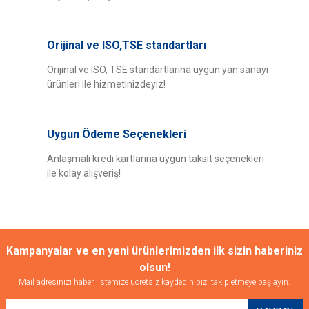
Ürün resmi kalitesiz, bozuk veya görüntülenemiyor.
Ürün açıklamasında eksik bilgiler bulunuyor.
Orijinal ve ISO,TSE standartları
Ürün bilgilerinde hatalar bulunuyor.
Ürün fiyatı diğer sitelerden daha pahalı.
Orijinal ve ISO, TSE standartlarına uygun yan sanayi
ürünleri ile hizmetinizdeyiz!
Bu ürüne benzer farklı alternatifler olmalı.
Uygun Ödeme Seçenekleri
Anlaşmalı kredi kartlarına uygun taksit seçenekleri
ile kolay alışveriş!
Gönder
Kampanyalar ve en yeni ürünlerimizden ilk sizin haberiniz
olsun!
Mail adresinizi haber listemize ücretsiz kaydedin bizi takip etmeye başlayın.