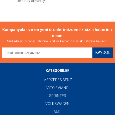
ile kolay alışveriş!
Gönder
Kampanyalar ve en yeni ürünlerimizden ilk sizin haberiniz
olsun!
Mail adresinizi haber listemize ücretsiz kaydedin bizi takip etmeye başlayın.
KAYDOL
KATEGORİLER
MERCEDES BENZ
VİTO / VİANO
SPRİNTER
VOLKSWAGEN
AUDI