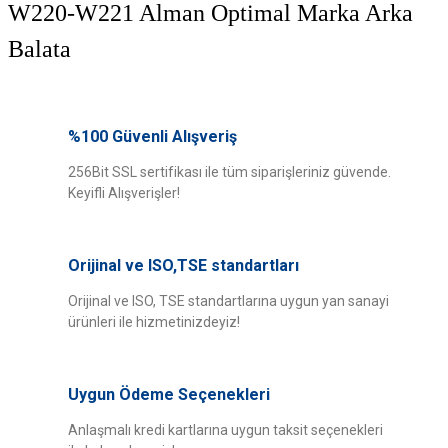
W220-W221 Alman Optimal Marka Arka
Balata
Bu ürünün fiyat bilgisi, resim, ürün açıklamalarında ve diğer konularda
yetersiz gördüğünüz noktaları öneri formunu kullanarak tarafımıza
%100 Güvenli Alışveriş
Bu ürüne ilk yorumu siz yapın!
iletebilirsiniz.
Görüş ve önerileriniz için teşekkür ederiz.
256Bit SSL sertifikası ile tüm siparişleriniz güvende.
Keyifli Alışverişler!
Yorum Yaz
Ürün resmi kalitesiz, bozuk veya görüntülenemiyor.
Ürün açıklamasında eksik bilgiler bulunuyor.
Orijinal ve ISO,TSE standartları
Ürün bilgilerinde hatalar bulunuyor.
Ürün fiyatı diğer sitelerden daha pahalı.
Orijinal ve ISO, TSE standartlarına uygun yan sanayi
ürünleri ile hizmetinizdeyiz!
Bu ürüne benzer farklı alternatifler olmalı.
Uygun Ödeme Seçenekleri
Anlaşmalı kredi kartlarına uygun taksit seçenekleri