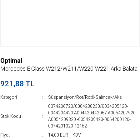
Optimal
Mercedes E Glass W212/W211/W220-W221 Arka Balata
921,88 TL
Kategori
Süspansiyon/Rot/Rotil/Salıncak/Aks
0074206720/0004230230/0034205120-
0044204420 A004420442067 A0054207920
Stok Kodu
A0054209320 -0054209420-0064200120-
0074201020-12162
Fiyat
14,00 EUR + KDV