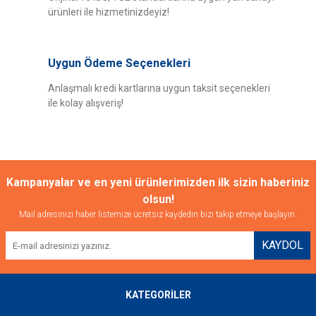
ürünleri ile hizmetinizdeyiz!
Bu ürüne benzer farklı alternatifler olmalı.
Uygun Ödeme Seçenekleri
Anlaşmalı kredi kartlarına uygun taksit seçenekleri
ile kolay alışveriş!
Gönder
Kampanyalar ve en yeni ürünlerimizden ilk sizin haberiniz
olsun!
Mail adresinizi haber listemize ücretsiz kaydedin bizi takip etmeye başlayın.
KAYDOL
KATEGORİLER