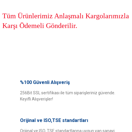
Tüm Ürünlerimiz Anlaşmalı Kargolarımızla
Karşı Ödemeli Gönderilir.
Bu ürünün fiyat bilgisi, resim, ürün açıklamalarında ve diğer konularda
yetersiz gördüğünüz noktaları öneri formunu kullanarak tarafımıza
%100 Güvenli Alışveriş
Bu ürüne ilk yorumu siz yapın!
iletebilirsiniz.
Görüş ve önerileriniz için teşekkür ederiz.
256Bit SSL sertifikası ile tüm siparişleriniz güvende.
Keyifli Alışverişler!
Yorum Yaz
Ürün resmi kalitesiz, bozuk veya görüntülenemiyor.
Ürün açıklamasında eksik bilgiler bulunuyor.
Orijinal ve ISO,TSE standartları
Ürün bilgilerinde hatalar bulunuyor.
Ürün fiyatı diğer sitelerden daha pahalı.
Orijinal ve ISO, TSE standartlarına uygun yan sanayi