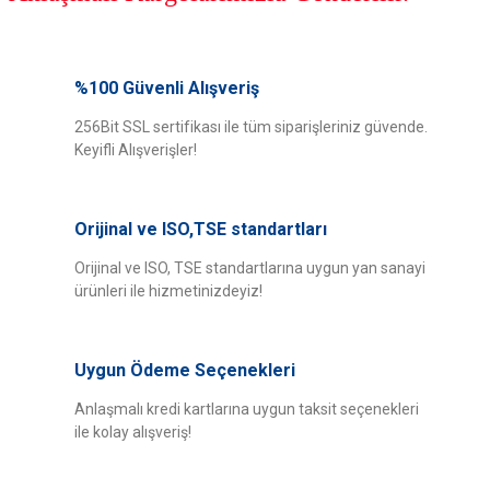
Bu ürünün fiyat bilgisi, resim, ürün açıklamalarında ve diğer konularda
yetersiz gördüğünüz noktaları öneri formunu kullanarak tarafımıza
%100 Güvenli Alışveriş
Bu ürüne ilk yorumu siz yapın!
iletebilirsiniz.
Görüş ve önerileriniz için teşekkür ederiz.
256Bit SSL sertifikası ile tüm siparişleriniz güvende.
Keyifli Alışverişler!
Yorum Yaz
Ürün resmi kalitesiz, bozuk veya görüntülenemiyor.
Ürün açıklamasında eksik bilgiler bulunuyor.
Orijinal ve ISO,TSE standartları
Ürün bilgilerinde hatalar bulunuyor.
Ürün fiyatı diğer sitelerden daha pahalı.
Orijinal ve ISO, TSE standartlarına uygun yan sanayi
ürünleri ile hizmetinizdeyiz!
Bu ürüne benzer farklı alternatifler olmalı.
Uygun Ödeme Seçenekleri
Anlaşmalı kredi kartlarına uygun taksit seçenekleri
ile kolay alışveriş!
Gönder