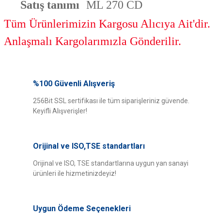
Satış tanımı
ML 270 CD
Tüm Ürünlerimizin Kargosu Alıcıya Ait'dir.
Anlaşmalı Kargolarımızla Gönderilir.
Bu ürünün fiyat bilgisi, resim, ürün açıklamalarında ve diğer konularda
yetersiz gördüğünüz noktaları öneri formunu kullanarak tarafımıza
%100 Güvenli Alışveriş
Bu ürüne ilk yorumu siz yapın!
iletebilirsiniz.
Görüş ve önerileriniz için teşekkür ederiz.
256Bit SSL sertifikası ile tüm siparişleriniz güvende.
Keyifli Alışverişler!
Yorum Yaz
Ürün resmi kalitesiz, bozuk veya görüntülenemiyor.
Ürün açıklamasında eksik bilgiler bulunuyor.
Orijinal ve ISO,TSE standartları
Ürün bilgilerinde hatalar bulunuyor.
Ürün fiyatı diğer sitelerden daha pahalı.
Orijinal ve ISO, TSE standartlarına uygun yan sanayi
ürünleri ile hizmetinizdeyiz!
Bu ürüne benzer farklı alternatifler olmalı.
Uygun Ödeme Seçenekleri