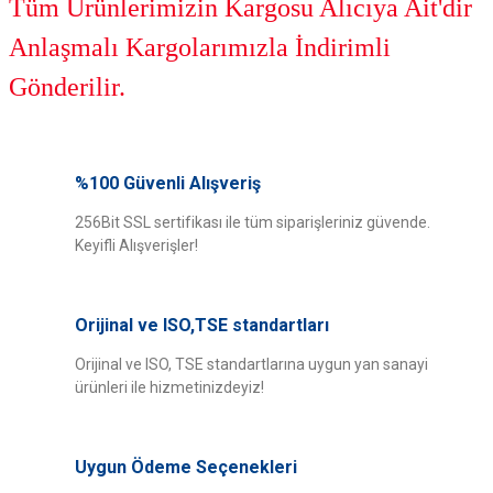
Tüm Ürünlerimizin Kargosu Alıcıya Ait'dir
Anlaşmalı Kargolarımızla İndirimli
Gönderilir.
Bu ürünün fiyat bilgisi, resim, ürün açıklamalarında ve diğer konularda
yetersiz gördüğünüz noktaları öneri formunu kullanarak tarafımıza
%100 Güvenli Alışveriş
Bu ürüne ilk yorumu siz yapın!
iletebilirsiniz.
Görüş ve önerileriniz için teşekkür ederiz.
256Bit SSL sertifikası ile tüm siparişleriniz güvende.
Keyifli Alışverişler!
Yorum Yaz
Ürün resmi kalitesiz, bozuk veya görüntülenemiyor.
Ürün açıklamasında eksik bilgiler bulunuyor.
Orijinal ve ISO,TSE standartları
Ürün bilgilerinde hatalar bulunuyor.
Ürün fiyatı diğer sitelerden daha pahalı.
Orijinal ve ISO, TSE standartlarına uygun yan sanayi
ürünleri ile hizmetinizdeyiz!
Bu ürüne benzer farklı alternatifler olmalı.
Uygun Ödeme Seçenekleri