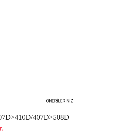
ÖNERİLERİNİZ
207D>410D/407D>508D
r.