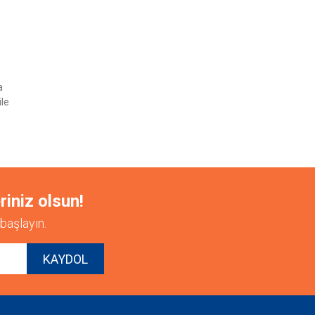
etebilirsiniz.
a
ile
riniz olsun!
başlayın.
KAYDOL