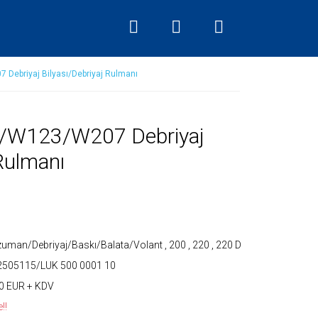
ebriyaj Bilyası/Debriyaj Rulmanı
/W123/W207 Debriyaj
 Rulmanı
uman/Debriyaj/Baskı/Balata/Volant
,
200
,
220
,
220 D
2505115/LUK 500 0001 10
0 EUR + KDV
!!