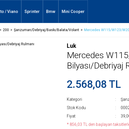
ito / Viano
Sprinter
Bmw
Mini Cooper
200
Şanzuman/Debriyaj/Baskı/Balata/Volant
Mercedes W115/W123/W207 D
Luk
Mercedes W115
Bilyası/Debriyaj
2.568,08 TL
Kategori
Şanz
Stok Kodu
000
Fiyat
39,0
* 856,03 TL den başlayan taksitlerle