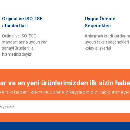
er konularda yetersiz gördüğünüz noktaları öneri formunu kullanarak tarafımıza il
Orijinal ve ISO,TSE
Uygun Ödeme
Bu ürüne ilk yorumu siz yapın!
standartları
Seçenekleri
Orijinal ve ISO, TSE
Anlaşmalı kredi kartların
Yorum Yaz
standartlarına uygun yan
uygun taksit seçenekleri 
sanayi ürünleri ile
kolay alışveriş!
hizmetinizdeyiz!
 ve en yeni ürünlerimizden ilk sizin habe
esinizi haber listemize ücretsiz kaydedin bizi takip etmeye 
Gönder