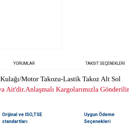
YORUMLAR
TAKSİT SEÇENEKLERİ
ulağı/Motor Takozu-Lastik Takoz Alt Sol
 Ait'dir.Anlaşmalı Kargolarımızla Gönderili
er konularda yetersiz gördüğünüz noktaları öneri formunu kullanarak tarafımıza il
Orijinal ve ISO,TSE
Uygun Ödeme
Bu ürüne ilk yorumu siz yapın!
standartları
Seçenekleri