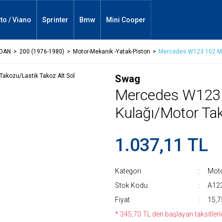
ito / Viano
Sprinter
Bmw
Mini Cooper
DAN
200 (1976-1980)
Motor-Mekanik -Yatak-Piston
Mercedes W123 102 Mot
Swag
Mercedes W123 
Kulağı/Motor Tak
1.037,11 TL
Kategori
Moto
Stok Kodu
A12
Fiyat
15,7
* 345,70 TL den başlayan taksitlerle