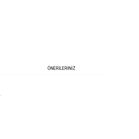
ÖNERİLERİNİZ
r
etebilirsiniz.