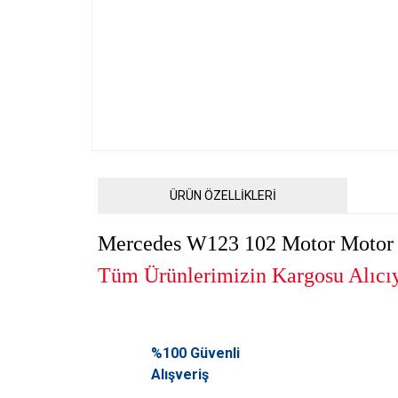
ÜRÜN ÖZELLİKLERİ
Mercedes W123 102 Motor Motor K
Tüm Ürünlerimizin Kargosu Alıcıya
Bu ürünün fiyat bilgisi, resim, ürün açıklamalarında ve diğ
Görüş ve önerileriniz için teşekkür ederiz.
%100 Güvenli
Alışveriş
Ürün resmi kalitesiz, bozuk veya görüntülenemiyor.