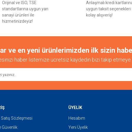
Orijinal ve ISO, TSE
Anlaşmalı kredi kartların
Yorum Yaz
standartlarına uygun yan
uygun taksit seçenekleri 
sanayi ürünleri ile
kolay alışveriş!
hizmetinizdeyiz!
 ve en yeni ürünlerimizden ilk sizin habe
esinizi haber listemize ücretsiz kaydedin bizi takip etmeye 
Gönder
RİŞ
ÜYELİK
 Satış Sözleşmesi
Hesabım
ve Güvenlik
Yeni Üyelik