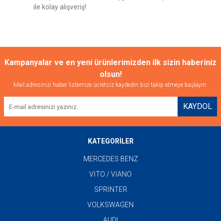
ile kolay alışveriş!
Gönder
Kampanyalar ve en yeni ürünlerimizden ilk sizin haberiniz
olsun!
Mail adresinizi haber listemize ücretsiz kaydedin bizi takip etmeye başlayın.
KAYDOL
KATEGORİLER
MERCEDES BENZ
VİTO / VİANO
SPRİNTER
VOLKSWAGEN
AUDI