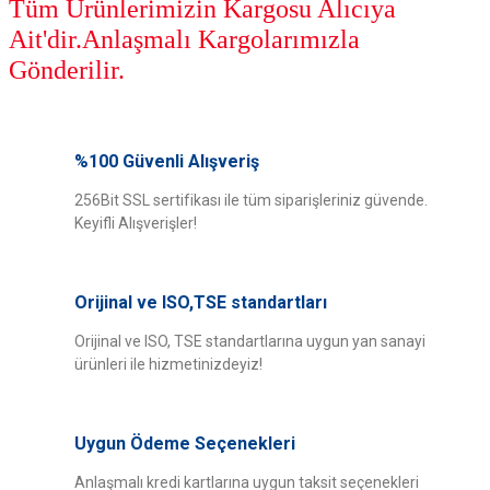
Tüm Ürünlerimizin Kargosu Alıcıya
Ait'dir.Anlaşmalı Kargolarımızla
Gönderilir.
Bu ürünün fiyat bilgisi, resim, ürün açıklamalarında ve diğer konularda
yetersiz gördüğünüz noktaları öneri formunu kullanarak tarafımıza
%100 Güvenli Alışveriş
Bu ürüne ilk yorumu siz yapın!
iletebilirsiniz.
Görüş ve önerileriniz için teşekkür ederiz.
256Bit SSL sertifikası ile tüm siparişleriniz güvende.
Keyifli Alışverişler!
Yorum Yaz
Ürün resmi kalitesiz, bozuk veya görüntülenemiyor.
Ürün açıklamasında eksik bilgiler bulunuyor.
Orijinal ve ISO,TSE standartları
Ürün bilgilerinde hatalar bulunuyor.
Ürün fiyatı diğer sitelerden daha pahalı.
Orijinal ve ISO, TSE standartlarına uygun yan sanayi
ürünleri ile hizmetinizdeyiz!
Bu ürüne benzer farklı alternatifler olmalı.
Uygun Ödeme Seçenekleri
Anlaşmalı kredi kartlarına uygun taksit seçenekleri