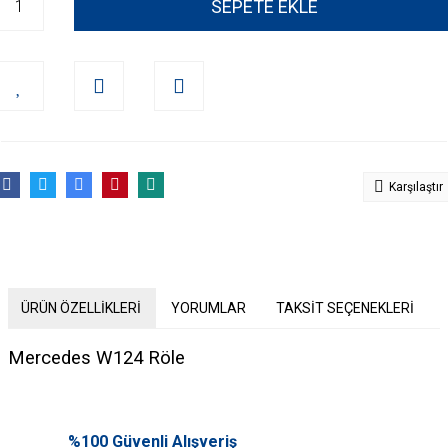
SEPETE EKLE
Karşılaştır
ÜRÜN ÖZELLİKLERİ
YORUMLAR
TAKSİT SEÇENEKLERİ
Mercedes W124 Röle
Bu ürünün fiyat bilgisi, resim, ürün açıklamalarında ve diğer konularda
yetersiz gördüğünüz noktaları öneri formunu kullanarak tarafımıza
%100 Güvenli Alışveriş
Bu ürüne ilk yorumu siz yapın!