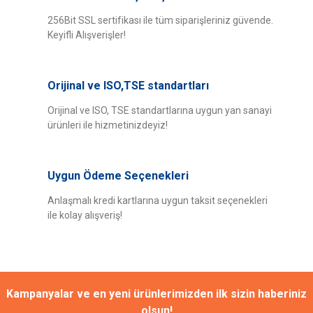
iletebilirsiniz.
Görüş ve önerileriniz için teşekkür ederiz.
256Bit SSL sertifikası ile tüm siparişleriniz güvende.
Keyifli Alışverişler!
Yorum Yaz
Ürün resmi kalitesiz, bozuk veya görüntülenemiyor.
Ürün açıklamasında eksik bilgiler bulunuyor.
Orijinal ve ISO,TSE standartları
Ürün bilgilerinde hatalar bulunuyor.
Ürün fiyatı diğer sitelerden daha pahalı.
Orijinal ve ISO, TSE standartlarına uygun yan sanayi
ürünleri ile hizmetinizdeyiz!
Bu ürüne benzer farklı alternatifler olmalı.
Uygun Ödeme Seçenekleri
Anlaşmalı kredi kartlarına uygun taksit seçenekleri
ile kolay alışveriş!
Gönder
Kampanyalar ve en yeni ürünlerimizden ilk sizin haberiniz
olsun!