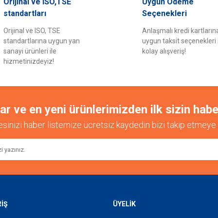
Orijinal ve ISO,TSE
Uygun Ödeme
Bu ürüne ilk yorumu siz yapın!
standartları
Seçenekleri
Orijinal ve ISO, TSE
Anlaşmalı kredi kartların
Yorum Yaz
standartlarına uygun yan
uygun taksit seçenekleri 
sanayi ürünleri ile
kolay alışveriş!
hizmetinizdeyiz!
 ve en yeni ürünlerimizden ilk sizin habe
esinizi haber listemize ücretsiz kaydedin bizi takip etmeye 
Gönder
RİŞ
ÜYELİK