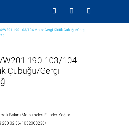
/W201 190 103/104 Motor Gergi Kütük Çubuğu/Gergi
yağı
/W201 190 103/104
ük Çubuğu/Gergi
ğı
yodik Bakım Malzemeleri-Flitreler-Yağlar
3 200 02 36/1032000236/