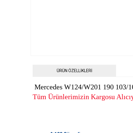
ÜRÜN ÖZELLİKLERİ
Mercedes W124/W201 190 103/104
Tüm Ürünlerimizin Kargosu Alıcıya
Bu ürünün fiyat bilgisi, resim, ürün açıklamalarında ve diğ
Görüş ve önerileriniz için teşekkür ederiz.