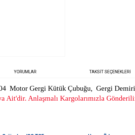
YORUMLAR
TAKSİT SEÇENEKLERİ
 Motor Gergi Kütük Çubuğu, Gergi Demiri
 Ait'dir. Anlaşmalı Kargolarımızla Gönderili
er konularda yetersiz gördüğünüz noktaları öneri formunu kullanarak tarafımıza il