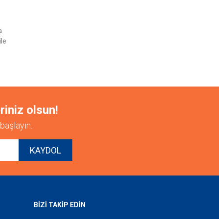
a
ile
riniz olsun!
başlayın.
KAYDOL
BİZİ TAKİP EDİN