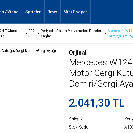
ito / Viano
Sprinter
Bmw
Mini Cooper
24 E Glass
200
Periyodik Bakım Malzemeleri-Flitreler-
Mercedes W124
dan
E
Yağlar
Demiri/Gergi A
Orjinal
Mercedes W124
Motor Gergi Küt
Demiri/Gergi Aya
2.041,30 TL
Kategori
Peri
Stok Kodu
A10