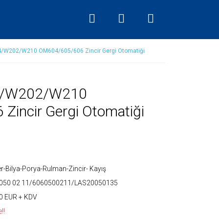
/W202/W210 OM604/605/606 Zincir Gergi Otomatiği
4/W202/W210
incir Gergi Otomatiği
er-Bilya-Porya-Rulman-Zincir- Kayış
 050 02 11/6060500211/LAS20050135
0 EUR + KDV
!!