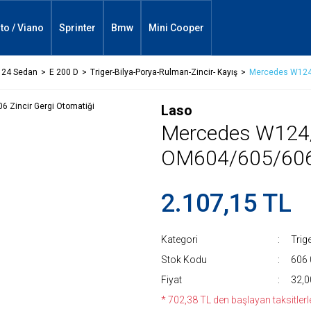
ito / Viano
Sprinter
Bmw
Mini Cooper
24 Sedan
E 200 D
Triger-Bilya-Porya-Rulman-Zincir- Kayış
Mercedes W124
Laso
Mercedes W12
OM604/605/606 Z
2.107,15 TL
Kategori
Trig
Stok Kodu
606
Fiyat
32,0
* 702,38 TL den başlayan taksitlerle