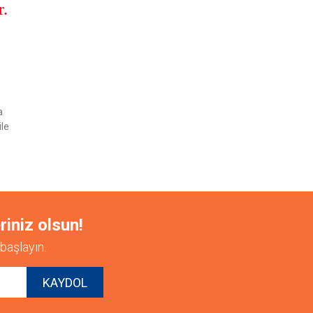
r.
etebilirsiniz.
a
ile
riniz olsun!
başlayın.
KAYDOL