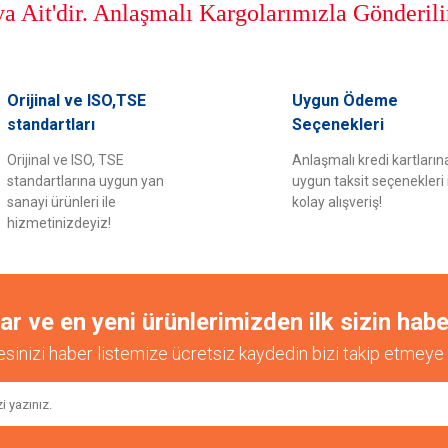
 Ait'dir. Anlaşmalı Kargolarımızla Gönderili
er konularda yetersiz gördüğünüz noktaları öneri formunu kullanarak tarafımıza il
Orijinal ve ISO,TSE
Uygun Ödeme
Bu ürüne ilk yorumu siz yapın!
standartları
Seçenekleri
Orijinal ve ISO, TSE
Anlaşmalı kredi kartların
Yorum Yaz
standartlarına uygun yan
uygun taksit seçenekleri 
sanayi ürünleri ile
kolay alışveriş!
hizmetinizdeyiz!
 ve en yeni ürünlerimizden ilk sizin habe
esinizi haber listemize ücretsiz kaydedin bizi takip etmeye 
Gönder