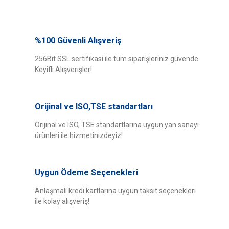
Bu ürünün fiyat bilgisi, resim, ürün açıklamalarında ve diğer konularda
yetersiz gördüğünüz noktaları öneri formunu kullanarak tarafımıza
%100 Güvenli Alışveriş
Bu ürüne ilk yorumu siz yapın!
iletebilirsiniz.
Görüş ve önerileriniz için teşekkür ederiz.
256Bit SSL sertifikası ile tüm siparişleriniz güvende.
Keyifli Alışverişler!
Yorum Yaz
Ürün resmi kalitesiz, bozuk veya görüntülenemiyor.
Ürün açıklamasında eksik bilgiler bulunuyor.
Orijinal ve ISO,TSE standartları
Ürün bilgilerinde hatalar bulunuyor.
Ürün fiyatı diğer sitelerden daha pahalı.
Orijinal ve ISO, TSE standartlarına uygun yan sanayi
ürünleri ile hizmetinizdeyiz!
Bu ürüne benzer farklı alternatifler olmalı.
Uygun Ödeme Seçenekleri
Anlaşmalı kredi kartlarına uygun taksit seçenekleri
ile kolay alışveriş!
Gönder