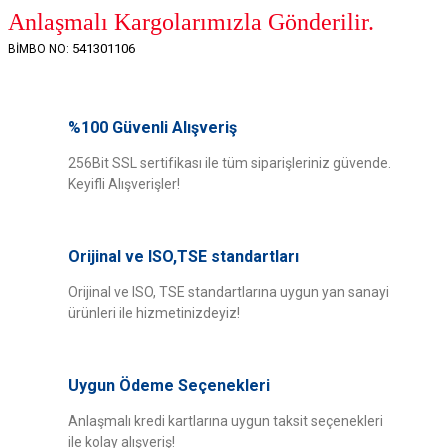
Anlaşmalı Kargolarımızla Gönderilir.
541301106
BİMBO NO:
Bu ürünün fiyat bilgisi, resim, ürün açıklamalarında ve diğer konularda
yetersiz gördüğünüz noktaları öneri formunu kullanarak tarafımıza
%100 Güvenli Alışveriş
Bu ürüne ilk yorumu siz yapın!
iletebilirsiniz.
Görüş ve önerileriniz için teşekkür ederiz.
256Bit SSL sertifikası ile tüm siparişleriniz güvende.
Keyifli Alışverişler!
Yorum Yaz
Ürün resmi kalitesiz, bozuk veya görüntülenemiyor.
Ürün açıklamasında eksik bilgiler bulunuyor.
Orijinal ve ISO,TSE standartları
Ürün bilgilerinde hatalar bulunuyor.
Ürün fiyatı diğer sitelerden daha pahalı.
Orijinal ve ISO, TSE standartlarına uygun yan sanayi
ürünleri ile hizmetinizdeyiz!
Bu ürüne benzer farklı alternatifler olmalı.
Uygun Ödeme Seçenekleri
Anlaşmalı kredi kartlarına uygun taksit seçenekleri
ile kolay alışveriş!