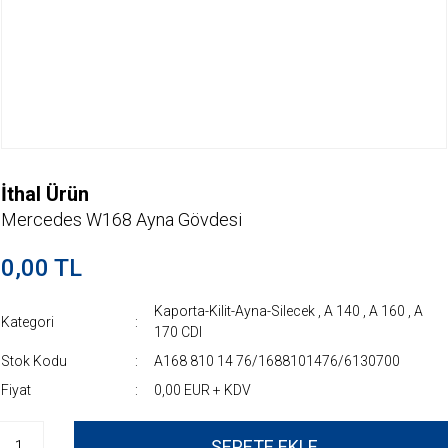
İthal Ürün
Mercedes W168 Ayna Gövdesi
0,00 TL
Kaporta-Kilit-Ayna-Silecek
,
A 140
,
A 160
,
A
Kategori
170 CDI
Stok Kodu
A168 810 14 76/1688101476/6130700
Fiyat
0,00 EUR + KDV
SEPETE EKLE