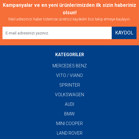
Kampanyalar ve en yeni ürünlerimizden ilk sizin haberiniz
olsun!
Mail adresinizi haber listemize ücretsiz kaydedin bizi takip etmeye başlayın.
KAYDOL
KATEGORİLER
MERCEDES BENZ
VİTO / VİANO
SPRİNTER
VOLKSWAGEN
AUDI
BMW
MINI COOPER
LAND ROVER