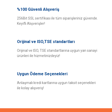
Bu ürünün fiyat bilgisi, resim, ürün açıklamalarında ve diğer konularda
yetersiz gördüğünüz noktaları öneri formunu kullanarak tarafımıza
%100 Güvenli Alışveriş
Bu ürüne ilk yorumu siz yapın!
iletebilirsiniz.
Görüş ve önerileriniz için teşekkür ederiz.
256Bit SSL sertifikası ile tüm siparişleriniz güvende.
Keyifli Alışverişler!
Yorum Yaz
Ürün resmi kalitesiz, bozuk veya görüntülenemiyor.
Ürün açıklamasında eksik bilgiler bulunuyor.
Orijinal ve ISO,TSE standartları
Ürün bilgilerinde hatalar bulunuyor.
Ürün fiyatı diğer sitelerden daha pahalı.
Orijinal ve ISO, TSE standartlarına uygun yan sanayi
ürünleri ile hizmetinizdeyiz!
Bu ürüne benzer farklı alternatifler olmalı.
Uygun Ödeme Seçenekleri
Anlaşmalı kredi kartlarına uygun taksit seçenekleri
ile kolay alışveriş!
Gönder