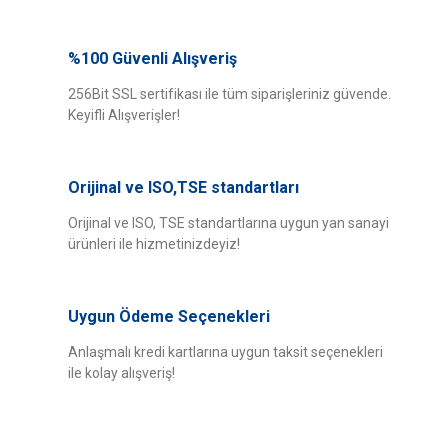
Bu ürünün fiyat bilgisi, resim, ürün açıklamalarında ve diğer konularda
yetersiz gördüğünüz noktaları öneri formunu kullanarak tarafımıza
%100 Güvenli Alışveriş
Bu ürüne ilk yorumu siz yapın!
iletebilirsiniz.
Görüş ve önerileriniz için teşekkür ederiz.
256Bit SSL sertifikası ile tüm siparişleriniz güvende.
Keyifli Alışverişler!
Yorum Yaz
Ürün resmi kalitesiz, bozuk veya görüntülenemiyor.
Ürün açıklamasında eksik bilgiler bulunuyor.
Orijinal ve ISO,TSE standartları
Ürün bilgilerinde hatalar bulunuyor.
Ürün fiyatı diğer sitelerden daha pahalı.
Orijinal ve ISO, TSE standartlarına uygun yan sanayi
ürünleri ile hizmetinizdeyiz!
Bu ürüne benzer farklı alternatifler olmalı.
Uygun Ödeme Seçenekleri
Anlaşmalı kredi kartlarına uygun taksit seçenekleri
ile kolay alışveriş!
Gönder