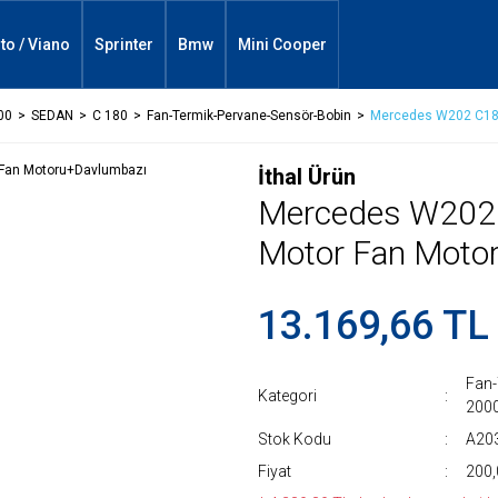
ito / Viano
Sprinter
Bmw
Mini Cooper
00
SEDAN
C 180
Fan-Termik-Pervane-Sensör-Bobin
Mercedes W202 C180
İthal Ürün
Mercedes W202
Motor Fan Moto
13.169,66 TL
Fan-
Kategori
200
Stok Kodu
A203
Fiyat
200,