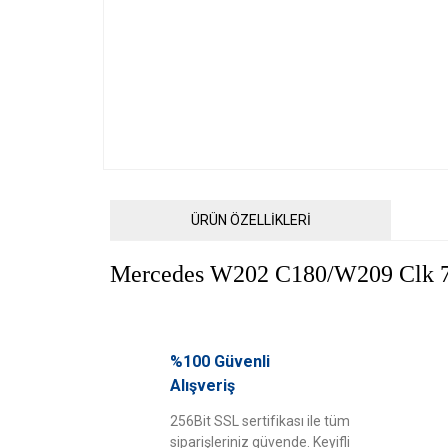
ÜRÜN ÖZELLİKLERİ
Mercedes W202 C180/W209 Clk 7
Bu ürünün fiyat bilgisi, resim, ürün açıklamalarında ve diğ
Görüş ve önerileriniz için teşekkür ederiz.
%100 Güvenli
Alışveriş
Ürün resmi kalitesiz, bozuk veya görüntülenemiyor.
256Bit SSL sertifikası ile tüm
Ürün açıklamasında eksik bilgiler bulunuyor.
siparişleriniz güvende. Keyifli