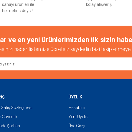
sanayi ürünleri ile
kolay alışveriş!
hizmetinizdeyiz!
 ve en yeni ürünlerimizden ilk sizin habe
esinizi haber listemize ücretsiz kaydedin bizi takip etmeye 
Gönder
RİŞ
ÜYELİK
 Satış Sözleşmesi
Hesabım
ve Güvenlik
Yeni Üyelik
İade Şartları
Üye Girişi