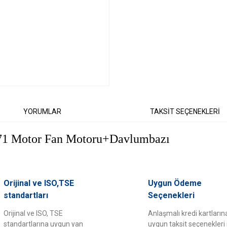
YORUMLAR
TAKSİT SEÇENEKLERİ
1 Motor Fan Motoru+Davlumbazı
er konularda yetersiz gördüğünüz noktaları öneri formunu kullanarak tarafımıza il
Orijinal ve ISO,TSE
Uygun Ödeme
Bu ürüne ilk yorumu siz yapın!
standartları
Seçenekleri
Orijinal ve ISO, TSE
Anlaşmalı kredi kartların
Yorum Yaz
standartlarına uygun yan
uygun taksit seçenekleri 