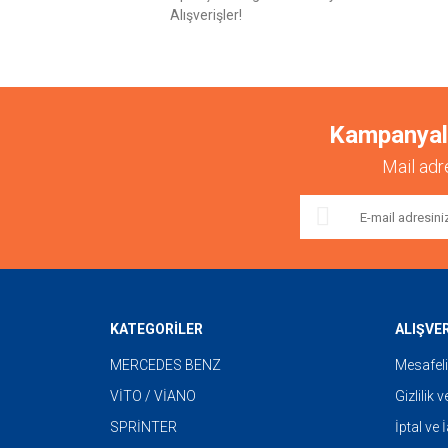
Ürün bilgilerinde hatalar bulunuyor.
Alışverişler!
Ürün fiyatı diğer sitelerden daha pahalı.
Bu ürüne benzer farklı alternatifler olmalı.
Kampanyalar
Mail adr
KATEGORİLER
ALIŞVE
MERCEDES BENZ
Mesafeli
VİTO / VİANO
Gizlilik 
SPRİNTER
İptal ve 