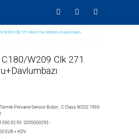
/W209 Clk 271 Motor Fan Motoru+Davlumbazı
 C180/W209 Clk 271
ru+Davlumbazı
Termik-Pervane-Sensör-Bobin
,
C Class W202 1993-
0
 500 02 93 -2035000293 -
00 EUR + KDV