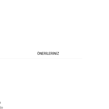
ÖNERİLERİNİZ
etebilirsiniz.
a
ile