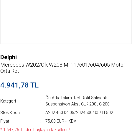
Delphi
Mercedes W202/Clk W208 M111/601/604/605 Motor
Orta Rot
4.941,78 TL
Ön-ArkaTakım- Rot-Rotil-Salıncak-
Kategori
Suspansiyon-Aks
,
CLK 200
,
C 200
Stok Kodu
A202 460 04 05/2024600405/TL502
Fiyat
75,00 EUR + KDV
* 1.647,26 TL den başlayan taksitlerle!!