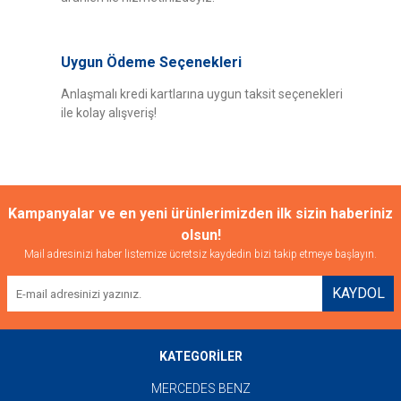
Bu ürüne benzer farklı alternatifler olmalı.
Uygun Ödeme Seçenekleri
Anlaşmalı kredi kartlarına uygun taksit seçenekleri
ile kolay alışveriş!
Gönder
Kampanyalar ve en yeni ürünlerimizden ilk sizin haberiniz
olsun!
Mail adresinizi haber listemize ücretsiz kaydedin bizi takip etmeye başlayın.
KAYDOL
KATEGORİLER
MERCEDES BENZ