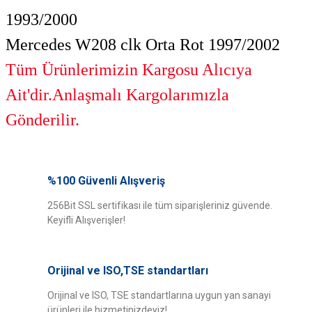
1993/2000
Mercedes W208 clk Orta Rot 1997/2002
Tüm Ürünlerimizin Kargosu Alıcıya
Ait'dir.Anlaşmalı Kargolarımızla
Gönderilir.
Bu ürünün fiyat bilgisi, resim, ürün açıklamalarında ve diğer konularda
yetersiz gördüğünüz noktaları öneri formunu kullanarak tarafımıza
%100 Güvenli Alışveriş
Bu ürüne ilk yorumu siz yapın!
iletebilirsiniz.
Görüş ve önerileriniz için teşekkür ederiz.
256Bit SSL sertifikası ile tüm siparişleriniz güvende.
Keyifli Alışverişler!
Yorum Yaz
Ürün resmi kalitesiz, bozuk veya görüntülenemiyor.
Ürün açıklamasında eksik bilgiler bulunuyor.
Orijinal ve ISO,TSE standartları
Ürün bilgilerinde hatalar bulunuyor.
Ürün fiyatı diğer sitelerden daha pahalı.
Orijinal ve ISO, TSE standartlarına uygun yan sanayi
ürünleri ile hizmetinizdeyiz!