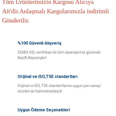
Tüm Ürünlerimizin Kargosu Alıcıya
Ait'dir.Anlaşmalı Kargolarımızla indirimli
Gönderilir.
Bu ürünün fiyat bilgisi, resim, ürün açıklamalarında ve diğer konularda
yetersiz gördüğünüz noktaları öneri formunu kullanarak tarafımıza
%100 Güvenli Alışveriş
Bu ürüne ilk yorumu siz yapın!
iletebilirsiniz.
Görüş ve önerileriniz için teşekkür ederiz.
256Bit SSL sertifikası ile tüm siparişleriniz güvende.
Keyifli Alışverişler!
Yorum Yaz
Ürün resmi kalitesiz, bozuk veya görüntülenemiyor.
Ürün açıklamasında eksik bilgiler bulunuyor.
Orijinal ve ISO,TSE standartları
Ürün bilgilerinde hatalar bulunuyor.
Ürün fiyatı diğer sitelerden daha pahalı.
Orijinal ve ISO, TSE standartlarına uygun yan sanayi
ürünleri ile hizmetinizdeyiz!
Bu ürüne benzer farklı alternatifler olmalı.
Uygun Ödeme Seçenekleri