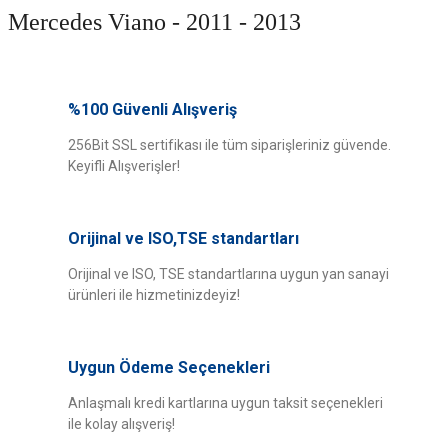
Mercedes Viano - 2011 - 2013
Bu ürünün fiyat bilgisi, resim, ürün açıklamalarında ve diğer konularda
yetersiz gördüğünüz noktaları öneri formunu kullanarak tarafımıza
%100 Güvenli Alışveriş
Bu ürüne ilk yorumu siz yapın!
iletebilirsiniz.
Görüş ve önerileriniz için teşekkür ederiz.
256Bit SSL sertifikası ile tüm siparişleriniz güvende.
Keyifli Alışverişler!
Yorum Yaz
Ürün resmi kalitesiz, bozuk veya görüntülenemiyor.
Ürün açıklamasında eksik bilgiler bulunuyor.
Orijinal ve ISO,TSE standartları
Ürün bilgilerinde hatalar bulunuyor.
Ürün fiyatı diğer sitelerden daha pahalı.
Orijinal ve ISO, TSE standartlarına uygun yan sanayi
ürünleri ile hizmetinizdeyiz!
Bu ürüne benzer farklı alternatifler olmalı.
Uygun Ödeme Seçenekleri
Anlaşmalı kredi kartlarına uygun taksit seçenekleri
ile kolay alışveriş!
Gönder