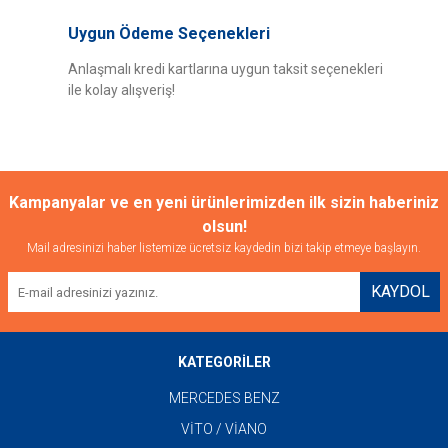
Uygun Ödeme Seçenekleri
Anlaşmalı kredi kartlarına uygun taksit seçenekleri
ile kolay alışveriş!
Gönder
Kampanyalar ve en yeni ürünlerimizden ilk sizin haberiniz
olsun!
Mail adresinizi haber listemize ücretsiz kaydedin bizi takip etmeye başlayın.
KAYDOL
KATEGORİLER
MERCEDES BENZ
VİTO / VİANO