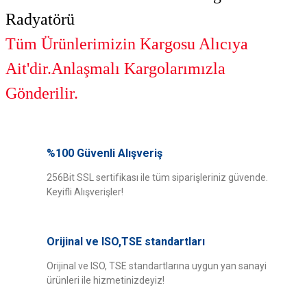
Radyatörü
Tüm Ürünlerimizin Kargosu Alıcıya
Ait'dir.Anlaşmalı Kargolarımızla
Gönderilir.
Bu ürünün fiyat bilgisi, resim, ürün açıklamalarında ve diğer konularda
yetersiz gördüğünüz noktaları öneri formunu kullanarak tarafımıza
%100 Güvenli Alışveriş
Bu ürüne ilk yorumu siz yapın!
iletebilirsiniz.
Görüş ve önerileriniz için teşekkür ederiz.
256Bit SSL sertifikası ile tüm siparişleriniz güvende.
Keyifli Alışverişler!
Yorum Yaz
Ürün resmi kalitesiz, bozuk veya görüntülenemiyor.
Ürün açıklamasında eksik bilgiler bulunuyor.
Orijinal ve ISO,TSE standartları
Ürün bilgilerinde hatalar bulunuyor.
Ürün fiyatı diğer sitelerden daha pahalı.
Orijinal ve ISO, TSE standartlarına uygun yan sanayi
ürünleri ile hizmetinizdeyiz!
Bu ürüne benzer farklı alternatifler olmalı.