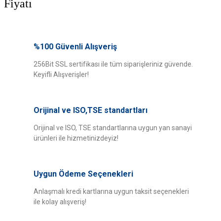
Fiyatı
Bu ürünün fiyat bilgisi, resim, ürün açıklamalarında ve diğer konularda
yetersiz gördüğünüz noktaları öneri formunu kullanarak tarafımıza
%100 Güvenli Alışveriş
Bu ürüne ilk yorumu siz yapın!
iletebilirsiniz.
Görüş ve önerileriniz için teşekkür ederiz.
256Bit SSL sertifikası ile tüm siparişleriniz güvende.
Keyifli Alışverişler!
Yorum Yaz
Ürün resmi kalitesiz, bozuk veya görüntülenemiyor.
Ürün açıklamasında eksik bilgiler bulunuyor.
Orijinal ve ISO,TSE standartları
Ürün bilgilerinde hatalar bulunuyor.
Ürün fiyatı diğer sitelerden daha pahalı.
Orijinal ve ISO, TSE standartlarına uygun yan sanayi
ürünleri ile hizmetinizdeyiz!
Bu ürüne benzer farklı alternatifler olmalı.
Uygun Ödeme Seçenekleri
Anlaşmalı kredi kartlarına uygun taksit seçenekleri
ile kolay alışveriş!
Gönder