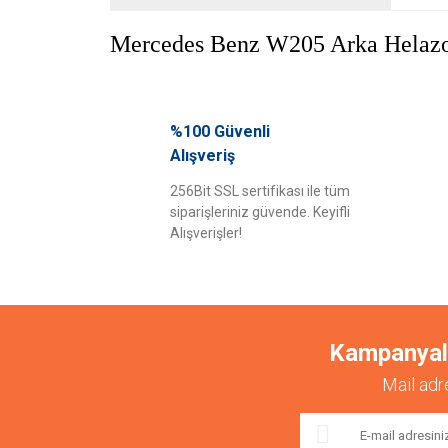
Mercedes Benz W205 Arka Helaz
Bu ürünün fiyat bilgisi, resim, ürün açıklamalarında ve diğ
Görüş ve önerileriniz için teşekkür ederiz.
%100 Güvenli
Alışveriş
Ürün resmi kalitesiz, bozuk veya görüntülenemiyor.
256Bit SSL sertifikası ile tüm
Ürün açıklamasında eksik bilgiler bulunuyor.
siparişleriniz güvende. Keyifli
Ürün bilgilerinde hatalar bulunuyor.
Alışverişler!
Ürün fiyatı diğer sitelerden daha pahalı.
Bu ürüne benzer farklı alternatifler olmalı.
Kampanyalar
Mail adr