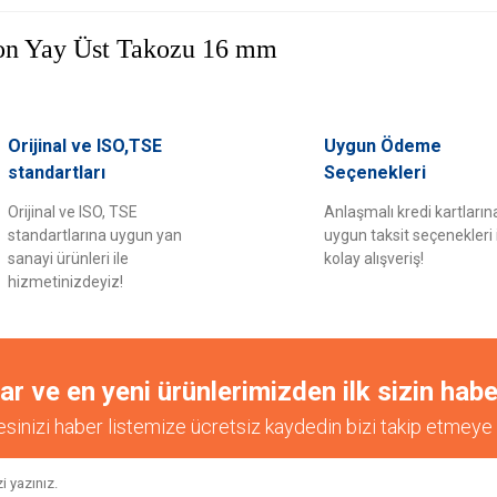
on Yay Üst Takozu 16 mm
er konularda yetersiz gördüğünüz noktaları öneri formunu kullanarak tarafımıza il
Orijinal ve ISO,TSE
Uygun Ödeme
Bu ürüne ilk yorumu siz yapın!
standartları
Seçenekleri
Orijinal ve ISO, TSE
Anlaşmalı kredi kartların
Yorum Yaz
standartlarına uygun yan
uygun taksit seçenekleri 
sanayi ürünleri ile
kolay alışveriş!
hizmetinizdeyiz!
 ve en yeni ürünlerimizden ilk sizin habe
esinizi haber listemize ücretsiz kaydedin bizi takip etmeye 
Gönder