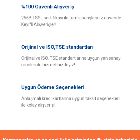
yetersiz gördüğünüz noktaları öneri formunu kullanarak tarafımıza
%100 Güvenli Alışveriş
Bu ürüne ilk yorumu siz yapın!
iletebilirsiniz.
Görüş ve önerileriniz için teşekkür ederiz.
256Bit SSL sertifikası ile tüm siparişleriniz güvende.
Keyifli Alışverişler!
Yorum Yaz
Ürün resmi kalitesiz, bozuk veya görüntülenemiyor.
Ürün açıklamasında eksik bilgiler bulunuyor.
Orijinal ve ISO,TSE standartları
Ürün bilgilerinde hatalar bulunuyor.
Ürün fiyatı diğer sitelerden daha pahalı.
Orijinal ve ISO, TSE standartlarına uygun yan sanayi
ürünleri ile hizmetinizdeyiz!
Bu ürüne benzer farklı alternatifler olmalı.
Uygun Ödeme Seçenekleri
Anlaşmalı kredi kartlarına uygun taksit seçenekleri
ile kolay alışveriş!
Gönder