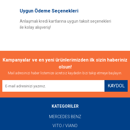
Uygun Ödeme Seçenekleri
Anlaşmalı kredi kartlarına uygun taksit seçenekleri
ile kolay alışveriş!
Gönder
Kampanyalar ve en yeni ürünlerimizden ilk sizin haberiniz
olsun!
Mail adresinizi haber listemize ücretsiz kaydedin bizi takip etmeye başlayın.
KAYDOL
KATEGORİLER
MERCEDES BENZ
VİTO / VİANO