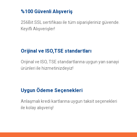
Bu ürünün fiyat bilgisi, resim, ürün açıklamalarında ve diğer konularda
yetersiz gördüğünüz noktaları öneri formunu kullanarak tarafımıza
%100 Güvenli Alışveriş
Bu ürüne ilk yorumu siz yapın!
iletebilirsiniz.
Görüş ve önerileriniz için teşekkür ederiz.
256Bit SSL sertifikası ile tüm siparişleriniz güvende.
Keyifli Alışverişler!
Yorum Yaz
Ürün resmi kalitesiz, bozuk veya görüntülenemiyor.
Ürün açıklamasında eksik bilgiler bulunuyor.
Orijinal ve ISO,TSE standartları
Ürün bilgilerinde hatalar bulunuyor.
Ürün fiyatı diğer sitelerden daha pahalı.
Orijinal ve ISO, TSE standartlarına uygun yan sanayi
ürünleri ile hizmetinizdeyiz!
Bu ürüne benzer farklı alternatifler olmalı.
Uygun Ödeme Seçenekleri
Anlaşmalı kredi kartlarına uygun taksit seçenekleri
ile kolay alışveriş!
Gönder