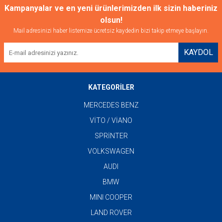
Kampanyalar ve en yeni ürünlerimizden ilk sizin haberiniz
olsun!
Mail adresinizi haber listemize ücretsiz kaydedin bizi takip etmeye başlayın.
KAYDOL
KATEGORİLER
MERCEDES BENZ
VİTO / VİANO
SPRİNTER
VOLKSWAGEN
AUDI
BMW
MINI COOPER
LAND ROVER