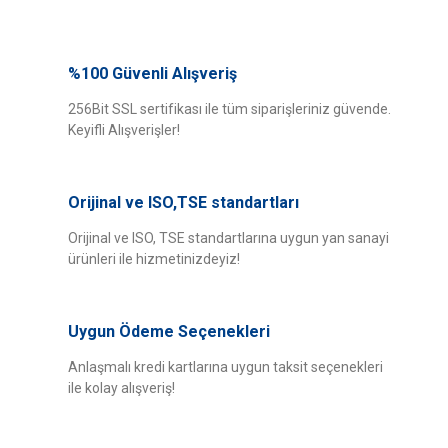
Bu ürünün fiyat bilgisi, resim, ürün açıklamalarında ve diğer konularda
yetersiz gördüğünüz noktaları öneri formunu kullanarak tarafımıza
%100 Güvenli Alışveriş
Bu ürüne ilk yorumu siz yapın!
iletebilirsiniz.
Görüş ve önerileriniz için teşekkür ederiz.
256Bit SSL sertifikası ile tüm siparişleriniz güvende.
Keyifli Alışverişler!
Yorum Yaz
Ürün resmi kalitesiz, bozuk veya görüntülenemiyor.
Ürün açıklamasında eksik bilgiler bulunuyor.
Orijinal ve ISO,TSE standartları
Ürün bilgilerinde hatalar bulunuyor.
Ürün fiyatı diğer sitelerden daha pahalı.
Orijinal ve ISO, TSE standartlarına uygun yan sanayi
ürünleri ile hizmetinizdeyiz!
Bu ürüne benzer farklı alternatifler olmalı.
Uygun Ödeme Seçenekleri
Anlaşmalı kredi kartlarına uygun taksit seçenekleri
ile kolay alışveriş!
Gönder