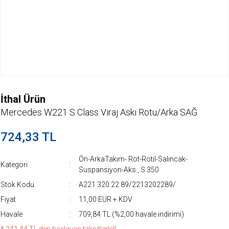
İthal Ürün
Mercedes W221 S Class Viraj Askı Rotu/Arka SAĞ
724,33 TL
Ön-ArkaTakım- Rot-Rotil-Salıncak-
Kategori
Suspansiyon-Aks
,
S 350
Stok Kodu
A221 320 22 89/2213202289/
Fiyat
11,00 EUR + KDV
Havale
709,84 TL (%2,00 havale indirimi)