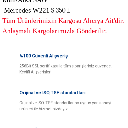
Rotu/Arka SAĞ
S 350 L
Mercedes W221
Tüm Ürünlerimizin Kargosu Alıcıya Ait'dir.
Anlaşmalı Kargolarımızla Gönderilir.
Bu ürünün fiyat bilgisi, resim, ürün açıklamalarında ve diğer konularda
yetersiz gördüğünüz noktaları öneri formunu kullanarak tarafımıza
%100 Güvenli Alışveriş
Bu ürüne ilk yorumu siz yapın!
iletebilirsiniz.
Görüş ve önerileriniz için teşekkür ederiz.
256Bit SSL sertifikası ile tüm siparişleriniz güvende.
Keyifli Alışverişler!
Yorum Yaz
Ürün resmi kalitesiz, bozuk veya görüntülenemiyor.
Ürün açıklamasında eksik bilgiler bulunuyor.
Orijinal ve ISO,TSE standartları
Ürün bilgilerinde hatalar bulunuyor.
Ürün fiyatı diğer sitelerden daha pahalı.
Orijinal ve ISO, TSE standartlarına uygun yan sanayi
ürünleri ile hizmetinizdeyiz!
Bu ürüne benzer farklı alternatifler olmalı.