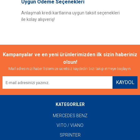
Uygun Ödeme Seçenekleri
Anlaşmalı kredi kartlarına uygun taksit seçenekleri
ile kolay alışveriş!
Gönder
Kampanyalar ve en yeni ürünlerimizden ilk sizin haberiniz
olsun!
Mail adresinizi haber listemize ücretsiz kaydedin bizi takip etmeye başlayın.
KAYDOL
KATEGORİLER
MERCEDES BENZ
VİTO / VİANO
SPRİNTER