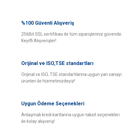
Bu ürünün fiyat bilgisi, resim, ürün açıklamalarında ve diğer konularda
yetersiz gördüğünüz noktaları öneri formunu kullanarak tarafımıza
%100 Güvenli Alışveriş
Bu ürüne ilk yorumu siz yapın!
iletebilirsiniz.
Görüş ve önerileriniz için teşekkür ederiz.
256Bit SSL sertifikası ile tüm siparişleriniz güvende.
Keyifli Alışverişler!
Yorum Yaz
Ürün resmi kalitesiz, bozuk veya görüntülenemiyor.
Ürün açıklamasında eksik bilgiler bulunuyor.
Orijinal ve ISO,TSE standartları
Ürün bilgilerinde hatalar bulunuyor.
Ürün fiyatı diğer sitelerden daha pahalı.
Orijinal ve ISO, TSE standartlarına uygun yan sanayi
ürünleri ile hizmetinizdeyiz!
Bu ürüne benzer farklı alternatifler olmalı.
Uygun Ödeme Seçenekleri
Anlaşmalı kredi kartlarına uygun taksit seçenekleri
ile kolay alışveriş!
Gönder