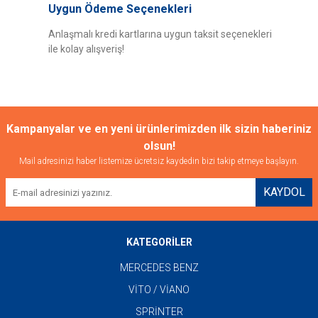
Uygun Ödeme Seçenekleri
Anlaşmalı kredi kartlarına uygun taksit seçenekleri
ile kolay alışveriş!
Gönder
Kampanyalar ve en yeni ürünlerimizden ilk sizin haberiniz
olsun!
Mail adresinizi haber listemize ücretsiz kaydedin bizi takip etmeye başlayın.
KAYDOL
KATEGORİLER
MERCEDES BENZ
VİTO / VİANO
SPRİNTER