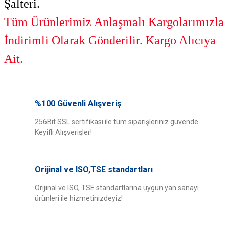
Şalteri.
Tüm Ürünlerimiz Anlaşmalı Kargolarımızla
İndirimli Olarak Gönderilir. Kargo Alıcıya
Ait.
Bu ürünün fiyat bilgisi, resim, ürün açıklamalarında ve diğer konularda
yetersiz gördüğünüz noktaları öneri formunu kullanarak tarafımıza
%100 Güvenli Alışveriş
Bu ürüne ilk yorumu siz yapın!
iletebilirsiniz.
Görüş ve önerileriniz için teşekkür ederiz.
256Bit SSL sertifikası ile tüm siparişleriniz güvende.
Keyifli Alışverişler!
Yorum Yaz
Ürün resmi kalitesiz, bozuk veya görüntülenemiyor.
Ürün açıklamasında eksik bilgiler bulunuyor.
Orijinal ve ISO,TSE standartları
Ürün bilgilerinde hatalar bulunuyor.
Ürün fiyatı diğer sitelerden daha pahalı.
Orijinal ve ISO, TSE standartlarına uygun yan sanayi
ürünleri ile hizmetinizdeyiz!
Bu ürüne benzer farklı alternatifler olmalı.