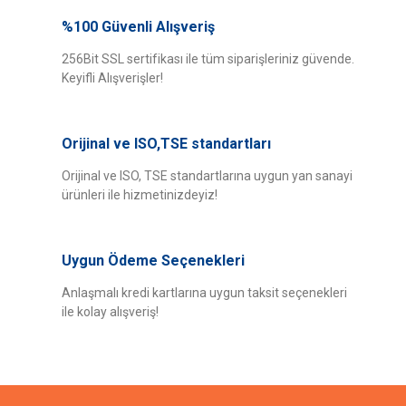
Bu ürünün fiyat bilgisi, resim, ürün açıklamalarında ve diğer konularda
yetersiz gördüğünüz noktaları öneri formunu kullanarak tarafımıza
%100 Güvenli Alışveriş
Bu ürüne ilk yorumu siz yapın!
iletebilirsiniz.
Görüş ve önerileriniz için teşekkür ederiz.
256Bit SSL sertifikası ile tüm siparişleriniz güvende.
Keyifli Alışverişler!
Yorum Yaz
Ürün resmi kalitesiz, bozuk veya görüntülenemiyor.
Ürün açıklamasında eksik bilgiler bulunuyor.
Orijinal ve ISO,TSE standartları
Ürün bilgilerinde hatalar bulunuyor.
Ürün fiyatı diğer sitelerden daha pahalı.
Orijinal ve ISO, TSE standartlarına uygun yan sanayi
ürünleri ile hizmetinizdeyiz!
Bu ürüne benzer farklı alternatifler olmalı.
Uygun Ödeme Seçenekleri
Anlaşmalı kredi kartlarına uygun taksit seçenekleri
ile kolay alışveriş!
Gönder