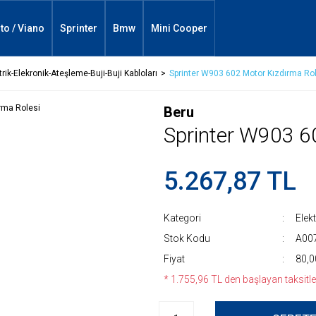
ito / Viano
Sprinter
Bmw
Mini Cooper
trik-Elekronik-Ateşleme-Buji-Buji Kabloları
Sprinter W903 602 Motor Kızdırma Ro
Beru
Sprinter W903 6
5.267,87 TL
Kategori
Elek
Stok Kodu
A00
Fiyat
80,0
* 1.755,96 TL den başlayan taksitler