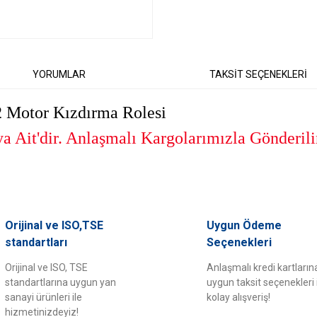
YORUMLAR
TAKSİT SEÇENEKLERİ
 Motor Kızdırma Rolesi
 Ait'dir. Anlaşmalı Kargolarımızla Gönderili
er konularda yetersiz gördüğünüz noktaları öneri formunu kullanarak tarafımıza il
Orijinal ve ISO,TSE
Uygun Ödeme
Bu ürüne ilk yorumu siz yapın!
standartları
Seçenekleri
Orijinal ve ISO, TSE
Anlaşmalı kredi kartların
Yorum Yaz
standartlarına uygun yan
uygun taksit seçenekleri 
sanayi ürünleri ile
kolay alışveriş!
hizmetinizdeyiz!