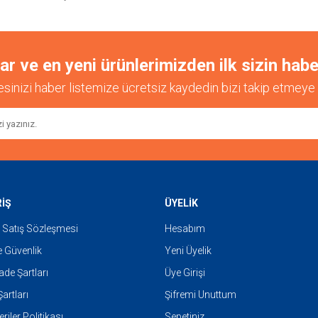
 ve en yeni ürünlerimizden ilk sizin habe
esinizi haber listemize ücretsiz kaydedin bizi takip etmeye 
Gönder
RİŞ
ÜYELİK
 Satış Sözleşmesi
Hesabım
ve Güvenlik
Yeni Üyelik
İade Şartları
Üye Girişi
artları
Şifremi Unuttum
eriler Politikası
Sepetiniz