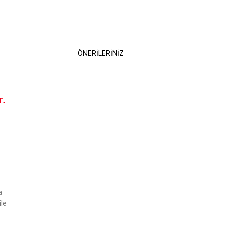
ÖNERİLERİNİZ
r.
etebilirsiniz.
a
ile