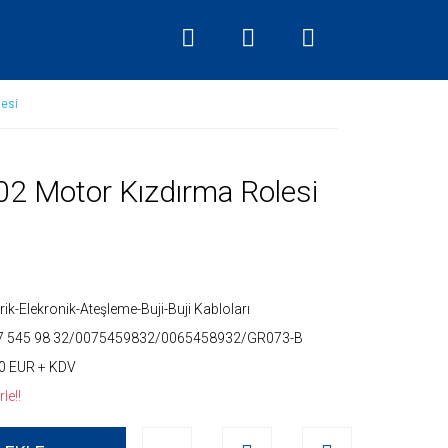
lesi
02 Motor Kızdırma Rolesi
trik-Elekronik-Ateşleme-Buji-Buji Kabloları
7 545 98 32/0075459832/0065458932/GR073-B
0 EUR + KDV
le!!