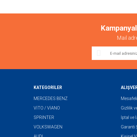
Bu ürüne benzer farklı alternatifler olmalı.
Kampanyalar
Mail adr
KATEGORİLER
ALIŞVE
MERCEDES BENZ
Mesafeli
VİTO / VİANO
Gizlilik 
SPRİNTER
İptal ve 
VOLKSWAGEN
Garanti Ş
AUDI
Kişisel V