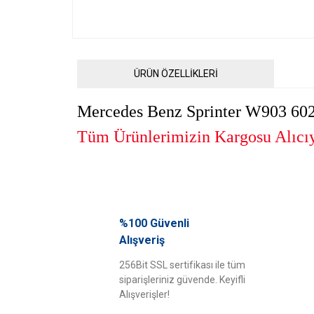
ÜRÜN ÖZELLİKLERİ
Mercedes Benz Sprinter W903 602
Tüm Ürünlerimizin Kargosu Alıcıya
Bu ürünün fiyat bilgisi, resim, ürün açıklamalarında ve diğ
Görüş ve önerileriniz için teşekkür ederiz.
%100 Güvenli
Alışveriş
Ürün resmi kalitesiz, bozuk veya görüntülenemiyor.
256Bit SSL sertifikası ile tüm
Ürün açıklamasında eksik bilgiler bulunuyor.
siparişleriniz güvende. Keyifli
Ürün bilgilerinde hatalar bulunuyor.
Alışverişler!
Ürün fiyatı diğer sitelerden daha pahalı.